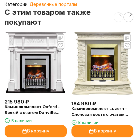
Категории:
Деревянные порталы
C этим товаром также
покупают
215 980
₽
184 980
₽
Каминокомплект Oxford -
Каминокомплект Luzern -
Белый с очагом Danville
Слоновая кость с очагом
Chrome FB2
Danville Antique Brass FB2
В наличии
В наличии
В корзину
В корзину