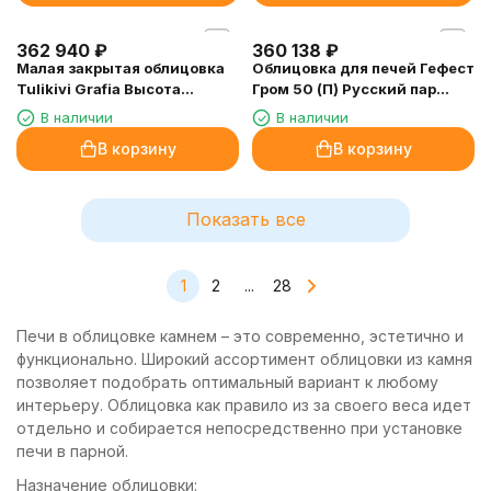
362 940
₽
360 138
₽
Малая закрытая облицовка
Облицовка для печей Гефест
Tulikivi Grafia Высота
Гром 50 (П) Русский пар
1585мм, чугунная дверца
Талькомагнезит, высота
В наличии
В наличии
сверху
1620/60
В корзину
В корзину
Показать все
1
2
...
28
Печи в облицовке камнем – это современно, эстетично и
функционально. Широкий ассортимент облицовки из камня
позволяет подобрать оптимальный вариант к любому
интерьеру. Облицовка как правило из за своего веса идет
отдельно и собирается непосредственно при установке
печи в парной.
Назначение облицовки: