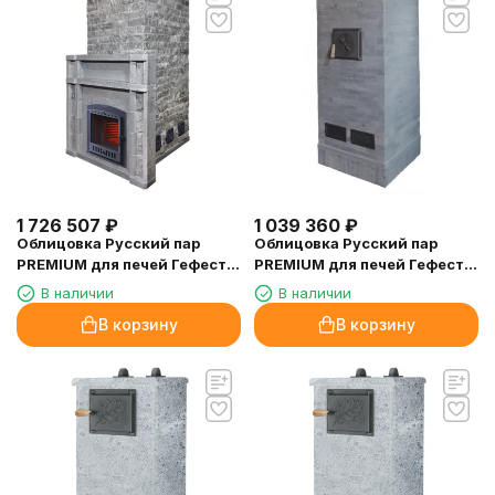
1 726 507
₽
1 039 360
₽
Облицовка Русский пар
Облицовка Русский пар
PREMIUM для печей Гефест
PREMIUM для печей Гефест
Grom 80, рваный камень
Grom 80 П, кирпич
В наличии
В наличии
Талькомагнезит
Талькомагнезит
В корзину
В корзину