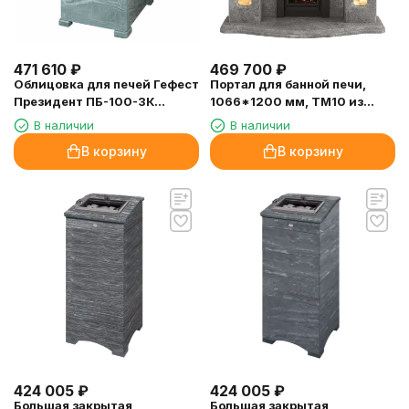
471 610
₽
469 700
₽
Облицовка для печей Гефест
Портал для банной печи,
Президент ПБ-100-3К
1066*1200 мм, ТМ10 из
Талькохлорит
талькомагнезита
В наличии
В наличии
В корзину
В корзину
424 005
₽
424 005
₽
Большая закрытая
Большая закрытая