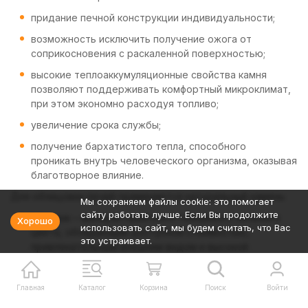
придание печной конструкции индивидуальности;
возможность исключить получение ожога от
соприкосновения с раскаленной поверхностью;
высокие теплоаккумуляционные свойства камня
позволяют поддерживать комфортный микроклимат,
при этом экономно расходуя топливо;
увеличение срока службы;
получение бархатистого тепла, способного
проникать внутрь человеческого организма, оказывая
благотворное влияние.
Для облицовки печей применяется натуральный камень:
Мы сохраняем файлы cookie: это помогает
сайту работать лучше. Если Вы продолжите
змеевик – минерал приятного глянцевого зеленого
Хорошо
использовать сайт, мы будем считать, что Вас
цвета, обладающий доступной стоимостью,
это устраивает.
привлекательным внешним видом и высокой
теплоотдачей;
талькохлорит – матовый ,обладает самыми высокими
Главная
Каталог
Корзина
Поиск
Войти
теплоаккумулирующими свойствами, исходящее от