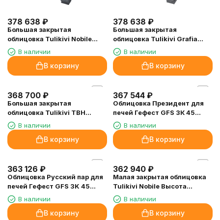
378 638
₽
378 638
₽
Большая закрытая
Большая закрытая
облицовка Tulikivi Nobile
облицовка Tulikivi Grafia
Высота 1585мм, чугунная
Высота 1585мм, чугунная
В наличии
В наличии
дверца сверху
дверца сверху
В корзину
В корзину
368 700
₽
367 544
₽
Большая закрытая
Облицовка Президент для
облицовка Tulikivi TBH
печей Гефест GFS ЗК 45
Высота 1885мм, чугунная
Талькомагнезит (1320/60)
В наличии
В наличии
дверца сверху
В корзину
В корзину
363 126
₽
362 940
₽
Облицовка Русский пар для
Малая закрытая облицовка
печей Гефест GFS 3K 45
Tulikivi Nobile Высота
Талькомагнезит (1420/60)
1585мм, чугунная дверца
В наличии
В наличии
сверху
В корзину
В корзину