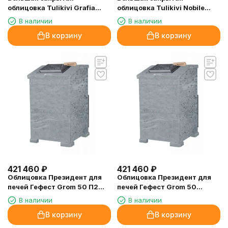
облицовка Tulikivi Grafia
облицовка Tulikivi Nobile
Высота 1885мм, чугунная
Высота 1885мм, чугунная
В наличии
В наличии
дверца сверху
дверца сверху
В корзину
В корзину
421 460
₽
421 460
₽
Облицовка Президент для
Облицовка Президент для
печей Гефест Grom 50 П2
печей Гефест Grom 50
Талькомагнезит (1220/60)
Талькомагнезит (1200/60)
В наличии
В наличии
В корзину
В корзину