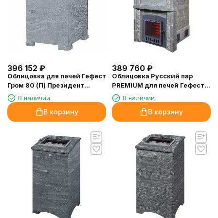
396 152
₽
389 760
₽
Облицовка для печей Гефест
Облицовка Русский пар
Гром 80 (П) Президент
PREMIUM для печей Гефест
Талькомагнезит, высота
Grom 30 П, кирпич
В наличии
В наличии
1320/60
Талькомагнезит
В корзину
В корзину