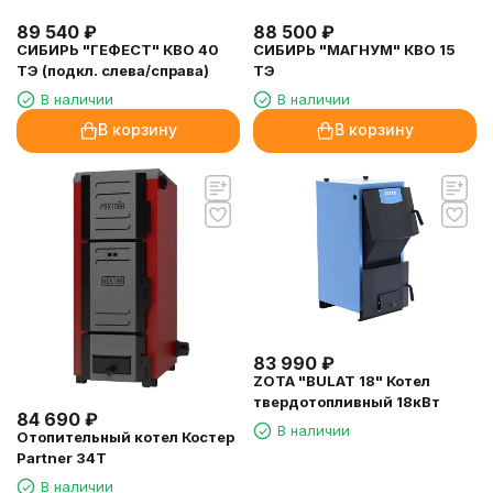
89 540
₽
88 500
₽
СИБИРЬ "ГЕФЕСТ" КВО 40
СИБИРЬ "МАГНУМ" КВО 15
ТЭ (подкл. слева/справа)
ТЭ
В наличии
В наличии
В корзину
В корзину
83 990
₽
ZOTA "BULAT 18" Котел
твердотопливный 18кВт
84 690
₽
В наличии
Отопительный котел Костер
Partner 34T
В наличии