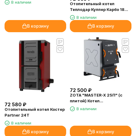
В наличии
Отопительный котел
Теплодар Куппер Карбо 18
(2018)
В наличии
В корзину
В корзину
72 500
₽
ZOTA "MASTER-X 25П" (с
плитой) Котел
72 580
₽
твердотопливный 25кВт
В наличии
Отопительный котел Костер
Partner 24T
В наличии
В корзину
В корзину