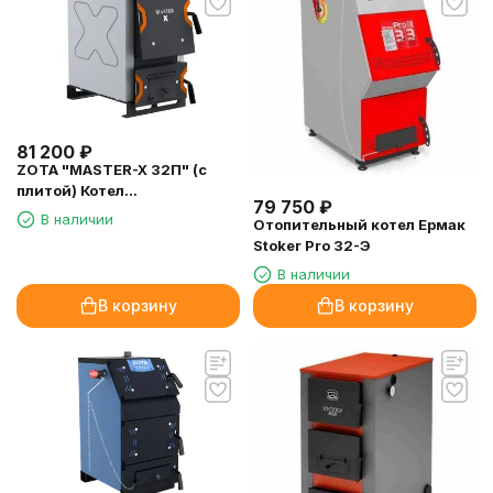
81 200
₽
ZOTA "MASTER-X 32П" (с
плитой) Котел
79 750
₽
твердотопливный 32кВт
В наличии
Отопительный котел Ермак
Stoker Pro 32-Э
В наличии
В корзину
В корзину