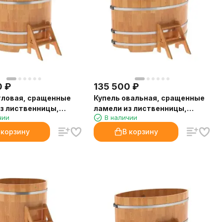
0
₽
135 500
₽
гловая, сращенные
Купель овальная, сращенные
з лиственницы,
ламели из лиственницы,
чии
В наличии
H1.1
1,08х1,75
 корзину
В корзину