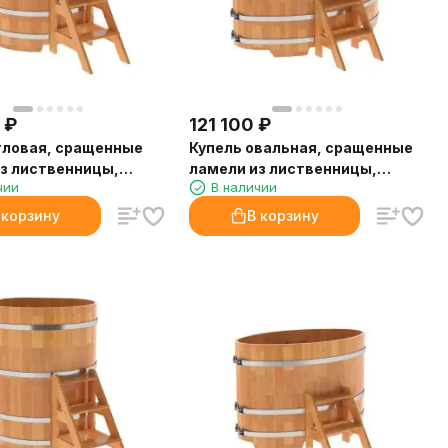
₽
121 100
₽
гловая, сращенные
Купель овальная, сращенные
з лиственницы,
ламели из лиственницы,
чии
В наличии
 H1.2
0,92х1,66
 корзину
В корзину