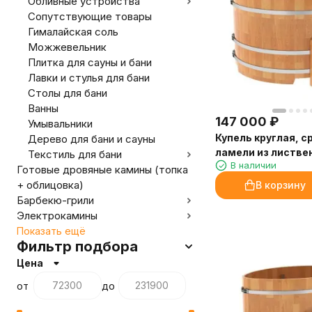
Обливные устройства
Сопутствующие товары
Гималайская соль
Можжевельник
Плитка для сауны и бани
Лавки и стулья для бани
Столы для бани
Ванны
147 000
₽
Умывальники
Купель круглая, 
Дерево для бани и сауны
ламели из листве
Текстиль для бани
В наличии
диаметр 1.50
Готовые дровяные камины (топка
+ облицовка)
В корзину
Барбекю-грили
Электрокамины
Показать ещё
Фильтр подбора
Цена
от
до