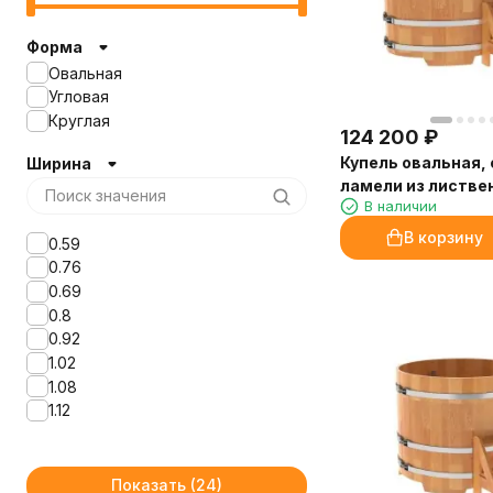
Форма
Овальная
Угловая
Круглая
124 200
₽
Купель овальная,
Ширина
ламели из листве
В наличии
1,02х1,68
В корзину
0.59
0.76
0.69
0.8
0.92
1.02
1.08
1.12
Показать