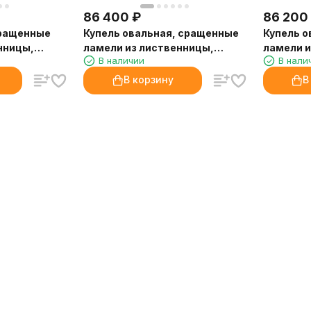
86 400
₽
86 200
сращенные
Купель овальная, сращенные
Купель о
нницы,
ламели из лиственницы,
ламели и
В наличии
В нали
0,76х1,16
0,69х1,31
В корзину
В