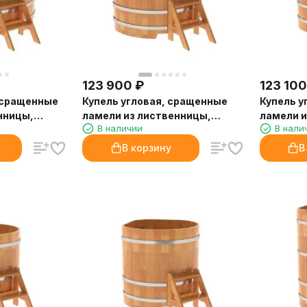
123 900
₽
123 100
 сращенные
Купель угловая, сращенные
Купель у
нницы,
ламели из лиственницы,
ламели и
В наличии
В нали
1.19x1.19 H1
1.03x1.03
В корзину
В