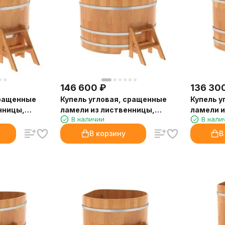
146 600
₽
136 30
сращенные
Купель угловая, сращенные
Купель у
нницы,
ламели из лиственницы,
ламели и
В наличии
В нали
1.37x1.37 H1
1.19x1.19 
В корзину
В