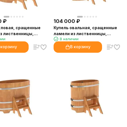
0
₽
104 000
₽
гловая, сращенные
Купель овальная, сращенные
з лиственницы,
ламели из лиственницы,
чии
В наличии
 H1.4
0,80х1,42
 корзину
В корзину