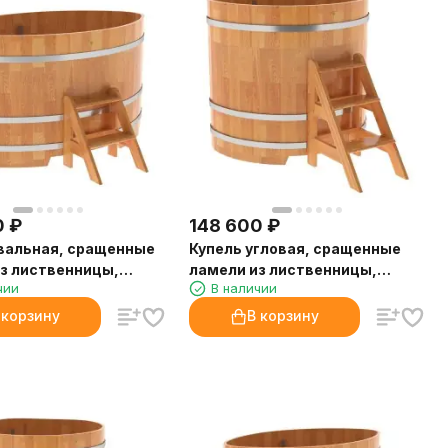
0
₽
148 600
₽
вальная, сращенные
Купель угловая, сращенные
з лиственницы,
ламели из лиственницы,
чии
В наличии
1.19x1.19 H1.2
 корзину
В корзину