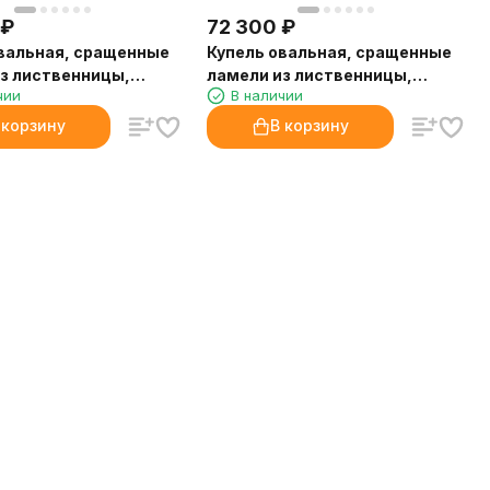
₽
72 300
₽
вальная, сращенные
Купель овальная, сращенные
з лиственницы,
ламели из лиственницы,
чии
В наличии
0.59х1.06
 корзину
В корзину