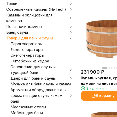
Топки
Современные камины (Hi-Tech)
Камины и облицовки для
каминов
Печи, печи-камины
Баня, сауна
Товары для бани и сауны
Парогенераторы
Лёдогенераторы
Снегогенераторы
Фитобочки из кедра
Освещение для сауны и
231 900
₽
турецкой бани
Купель круглая, 
Двери для бани и сауны
ламели из листве
Музыка для бани сауны и хамам
В наличии
диаметр 2.0
Ароматы и оборудование для
ароматизации сауны хамам
В корзину
бани
Массажные столы
Мебель для бани