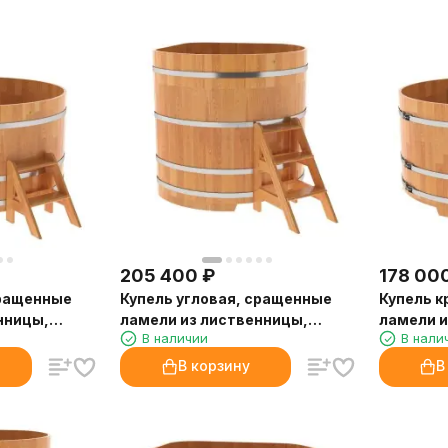
205 400
₽
178 00
сращенные
Купель угловая, сращенные
Купель к
нницы,
ламели из лиственницы,
ламели и
В наличии
В нали
1.37x1.37 H1.4
диаметр 
В корзину
В