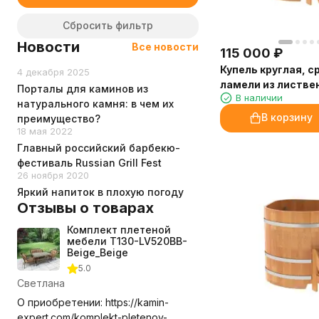
Сбросить фильтр
Новости
Все новости
115 000
₽
Купель круглая, 
4 декабря 2025
ламели из листве
Порталы для каминов из
В наличии
диаметр 1.17
натурального камня: в чем их
В корзину
преимущество?
18 мая 2022
Главный российский барбекю-
фестиваль Russian Grill Fest
26 ноября 2020
Яркий напиток в плохую погоду
Отзывы о товарах
Комплект плетеной
мебели T130-LV520BB-
Beige_Beige
5.0
Светлана
О приобретении: https://kamin-
expert.com/komplekt-pletenoy-