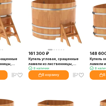
161 300
₽
148 60
сращенные
Купель угловая, сращенные
Купель о
нницы,
ламели из лиственницы,
ламели и
В наличии
В нали
1.37x1.37 H1.1
1,12х1,83
В корзину
В