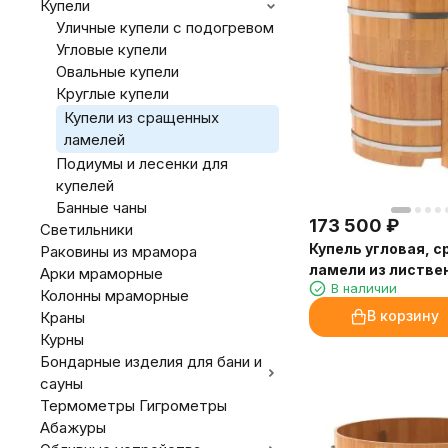
Купели
Уличные купели с подогревом
Угловые купели
Овальные купели
Круглые купели
Купели из сращенных
ламелей
Подиумы и лесенки для
купелей
Банные чаны
173 500
₽
Светильники
Купель угловая, 
Раковины из мрамора
ламели из листве
Арки мраморные
В наличии
1.19x1.19 H1.4
Колонны мраморные
В корзину
Краны
Курны
Бондарные изделия для бани и
сауны
Термометры Гигрометры
Абажуры