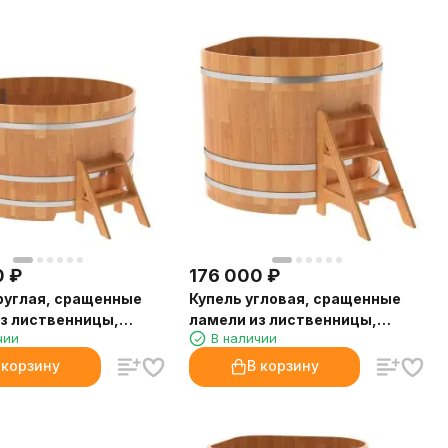
0
₽
176 000
₽
руглая, сращенные
Купель угловая, сращенные
з лиственницы,
ламели из лиственницы,
чии
В наличии
1.80
1.37x1.37 H1.2
 корзину
В корзину