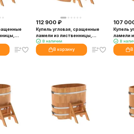
112 900
₽
107 00
сращенные
Купель угловая, сращенные
Купель у
нницы,
ламели из лиственницы,
ламели и
В наличии
В нали
1.03x1.03 H1.1
1.03x1.03
В корзину
В