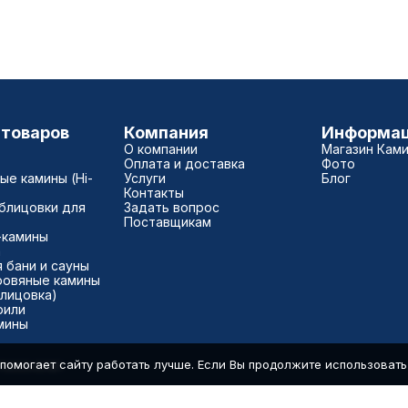
 товаров
Компания
Информа
О компании
Магазин Кам
Оплата и доставка
Фото
е камины (Hi-
Услуги
Блог
Контакты
блицовки для
Задать вопрос
Поставщикам
-камины
а
 бани и сауны
ровяные камины
блицовка)
рили
мины
помогает сайту работать лучше. Если Вы продолжите использовать с
7500040181