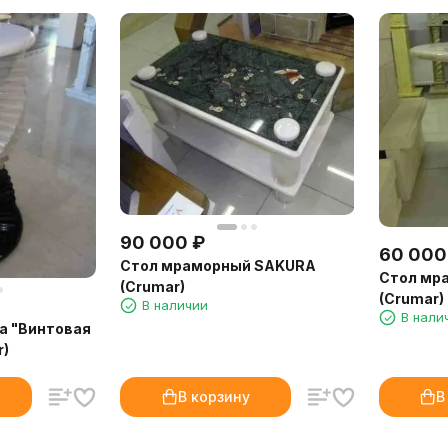
90 000
₽
60 000
Стол мраморный SAKURA
Стол мр
(Crumar)
(Crumar)
В наличии
В нали
а "Винтовая
r)
В корзину
В