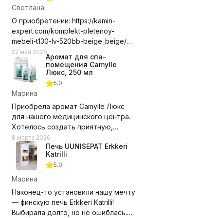
Светлана
О приобретении: https://kamin-
expert.com/komplekt-pletenoy-
mebeli-t130-lv-520bb-beige_beige/
Долго выбирала где приобрести
22 мая 2026
Аромат для спа-
этот комплект мебели, сравнивала
помещения Camylle
цены с учетом доставки. Выбор
Люкс, 250 мл
компании оказался правильным.
5.0
Доставили в срок, удобное для нас
Марина
время, помогли с разгрузкой.
Приобрела аромат Camylle Люкс
Замечаний нет! Рекомендую и
для нашего медицинского центра.
компанию и выбранный нами
Хотелось создать приятную,
комплект мебели.
располагающую атмосферу для
8 марта 2026
Недостатки - Пока не обнаружили.
Печь UUNISEPAT Erkkeri
пациентов, но при этом без резких
Katrilli
запахов. Этот аромат превзошёл
5.0
ожидания!
Марина
Состав из эфирных масел каяпута,
Наконец-то установили нашу мечту
гваякового дерева, мяты и
— финскую печь Erkkeri Katrilli!
эвкалипта даёт именно тот эффект,
Выбирала долго, но не ошиблась.