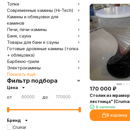
Топки
Современные камины (Hi-Tech)
Камины и облицовки для
каминов
Печи, печи-камины
Баня, сауна
Товары для бани и сауны
Готовые дровяные камины (топка
+ облицовка)
Барбекю-грили
Электрокамины
Показать ещё
Фильтр подбора
Цена
170 000
₽
Столик из мрамор
от
до
лестница" (Cruma
В наличии
В корзину
Бренд
Crumar