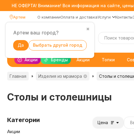
НЕ ОФЕРТА! Внимание! Вся информация на сайте, цены,
Артем
О компании
Оплата и доставка
Услуги
Контакты
✖
Артем ваш город?
Каталог
Да
Выбрать другой город
Акции
Бренды
Акции
Топки
Со
Главная
Изделия из мрамора
Столы и столеш
Столы и столешницы
Категории
Цена
Акции