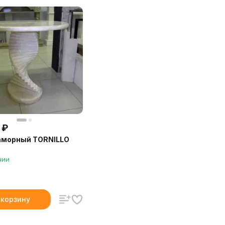
₽
аморный TORNILLO
чии
 корзину