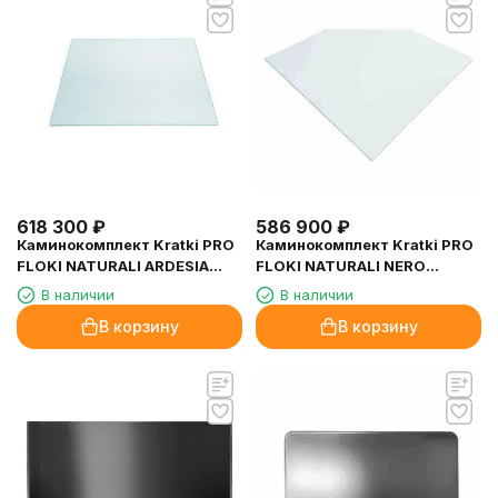
618 300
₽
586 900
₽
Каминокомплект Kratki PRO
Каминокомплект Kratki PRO
FLOKI NATURALI ARDESIA
FLOKI NATURALI NERO
NERO A SPACCO, угловое
GRECO (Белая футеровка)
В наличии
В наличии
стекло справа (Чёрная
В корзину
В корзину
футеровка)