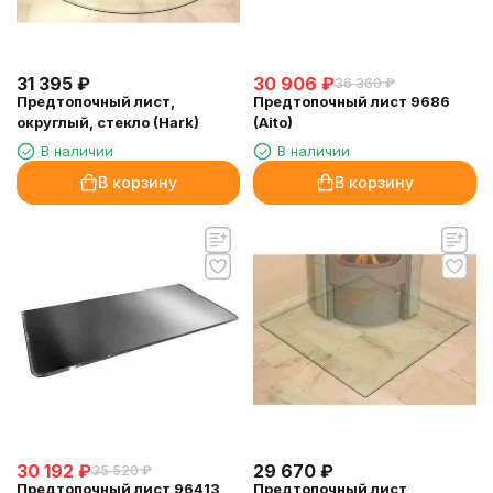
31 395
₽
30 906
₽
36 360
₽
Предтопочный лист,
Предтопочный лист 9686
округлый, стекло (Hark)
(Aito)
В наличии
В наличии
В корзину
В корзину
30 192
₽
29 670
₽
35 520
₽
Предтопочный лист 96413
Предтопочный лист,