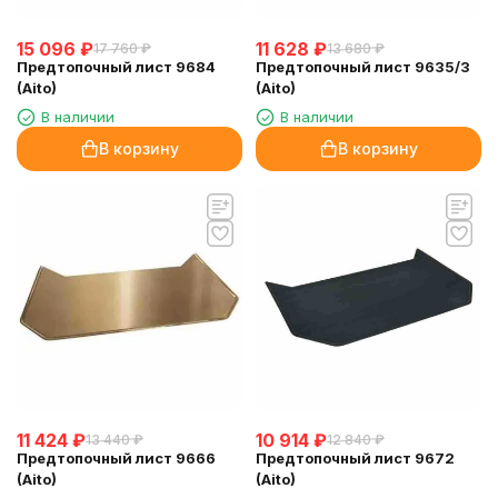
15 096
₽
11 628
₽
17 760
₽
13 680
₽
Предтопочный лист 9684
Предтопочный лист 9635/3
(Aito)
(Aito)
В наличии
В наличии
В корзину
В корзину
11 424
₽
10 914
₽
13 440
₽
12 840
₽
Предтопочный лист 9666
Предтопочный лист 9672
(Aito)
(Aito)