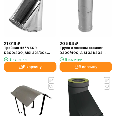
21 016
₽
20 594
₽
Тройник 45° V50R
Труба с лючком ревизии
D300/400, AISI 321/304
D300/400, AISI 321/304
(Вулкан)
(Вулкан)
В наличии
В наличии
В корзину
В корзину