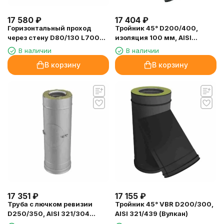
17 580
₽
17 404
₽
Горизонтальный проход
Тройник 45° D200/400,
через стену D80/130 L700
изоляция 100 мм, AISI
(Вулкан)
321/304 (Вулкан)
В наличии
В наличии
В корзину
В корзину
17 351
₽
17 155
₽
Труба с лючком ревизии
Тройник 45° VBR D200/300,
D250/350, AISI 321/304
AISI 321/439 (Вулкан)
(Вулкан)