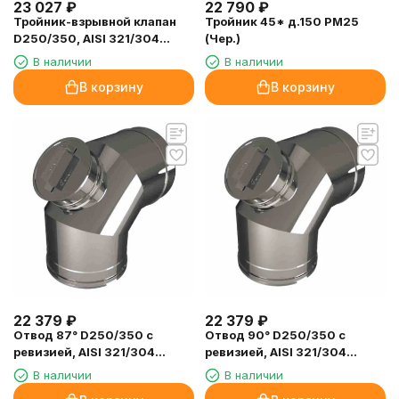
23 027
₽
22 790
₽
Тройник-взрывной клапан
Тройник 45* д.150 РМ25
D250/350, AISI 321/304
(Чер.)
(Вулкан)
В наличии
В наличии
В корзину
В корзину
22 379
₽
22 379
₽
Отвод 87° D250/350 с
Отвод 90° D250/350 с
ревизией, AISI 321/304
ревизией, AISI 321/304
(Вулкан)
(Вулкан)
В наличии
В наличии