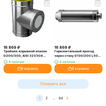
16 869
₽
16 869
₽
Тройник-взрывной клапан
Горизонтальный проход
D200/300, AISI 321/304
через стену D130/200 L500
(Вулкан)
(Вулкан)
В наличии
В наличии
В корзину
В корзину
Показать все
1
2
...
94