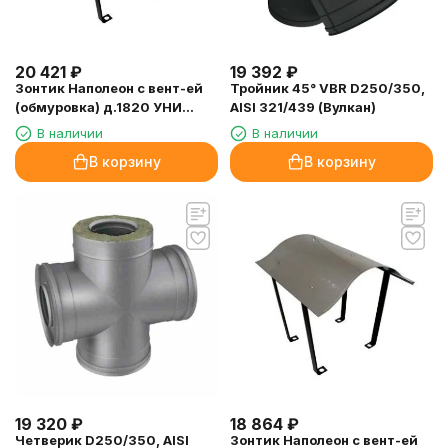
20 421
₽
19 392
₽
Зонтик Наполеон с вент-ей
Тройник 45° VBR D250/350,
(обмуровка) д.1820 УНИ
AISI 321/439 (Вулкан)
(UNI)
В наличии
В наличии
В корзину
В корзину
19 320
₽
18 864
₽
Четверик D250/350, AISI
Зонтик Наполеон с вент-ей