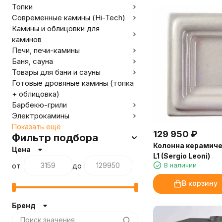
Топки
Современные камины (Hi-Tech)
Камины и облицовки для
каминов
Печи, печи-камины
Баня, сауна
Товары для бани и сауны
Готовые дровяные камины (топка
+ облицовка)
Барбекю-грили
Электрокамины
Показать ещё
129 950
₽
Фильтр подбора
Колонна керамичес
Цена
L1 (Sergio Leoni)
В наличии
от
до
В корзину
Бренд