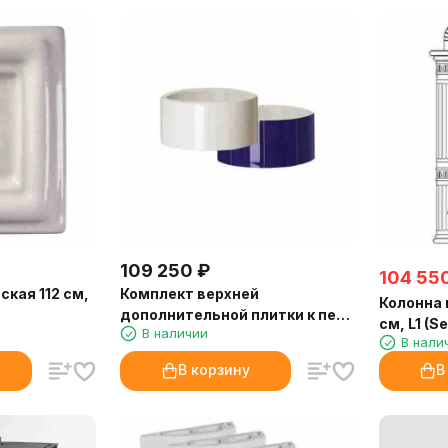
109 250
₽
104 55
кая 112 см,
Комплект верхней
Колонна 
дополнительной плитки к печи
см, L1 (Se
В наличии
Christineberg, 300 мм (Keddy)
В нали
В корзину
В