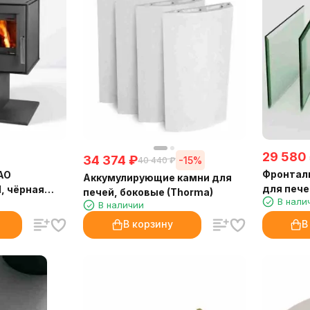
29 580
34 374
₽
-15%
40 440
₽
Фронтал
AO
Аккумулирующие камни для
для пече
, чёрная
печей, боковые (Thorma)
В нали
В наличии
В корзину
В