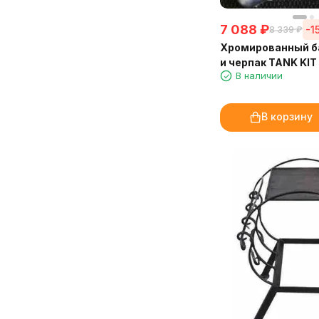
7 088
₽
-1
8 339
₽
Хромированный б
и черпак TANK KIT 
В наличии
В корзину