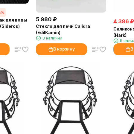
5%
5 980
₽
ак для воды
4 386
₽
Стекло для печи Calidra
(Sideros)
Силиконо
(EdilKamin)
(Hark)
В наличии
В нали
В корзину
В