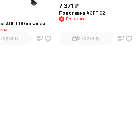
7 371
₽
Подставка АОГТ 02
₽
Предзаказ
а АОГТ 00 кованая
каз
 корзину
В корзину