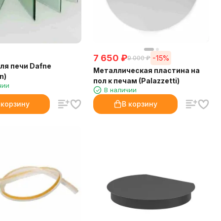
7 650
₽
-15%
9 000
₽
ля печи Dafne
Металлическая пластина на
n)
пол к печам (Palazzetti)
чии
В наличии
 корзину
В корзину