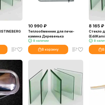
10 990
₽
8 165
₽
RISTINEBERG
Теплообменник для печи-
Стекло д
камина Деревенька
(EdilKami
В наличии
В нали
В корзину
В