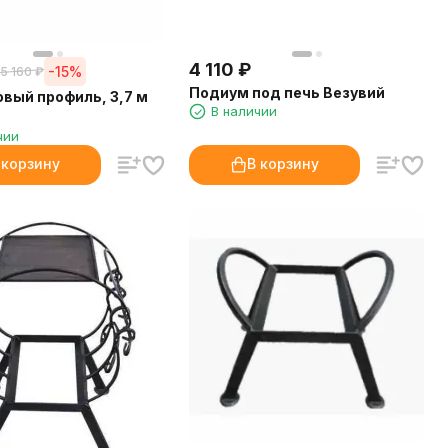
4 110
₽
-15%
5 160
₽
Подиум под печь Везувий
вый профиль, 3,7 м
В наличии
чии
 корзину
В корзину