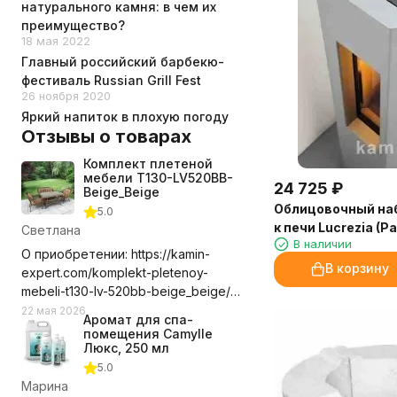
натурального камня: в чем их
преимущество?
18 мая 2022
Главный российский барбекю-
фестиваль Russian Grill Fest
26 ноября 2020
Яркий напиток в плохую погоду
Отзывы о товарах
Комплект плетеной
мебели T130-LV520BB-
24 725
₽
Beige_Beige
Облицовочный наб
5.0
к печи Lucrezia (Pa
Светлана
В наличии
О приобретении: https://kamin-
В корзину
expert.com/komplekt-pletenoy-
mebeli-t130-lv-520bb-beige_beige/
Долго выбирала где приобрести
22 мая 2026
Аромат для спа-
этот комплект мебели, сравнивала
помещения Camylle
цены с учетом доставки. Выбор
Люкс, 250 мл
компании оказался правильным.
5.0
Доставили в срок, удобное для нас
Марина