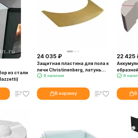
24 035
₽
22 425
Защитная пластина для пола к
Аккумул
печи Christinenberg, латунь
образной
ор из стали
В наличии
В нали
(Keddy)
(Thorma)
lazzetti)
В корзину
В