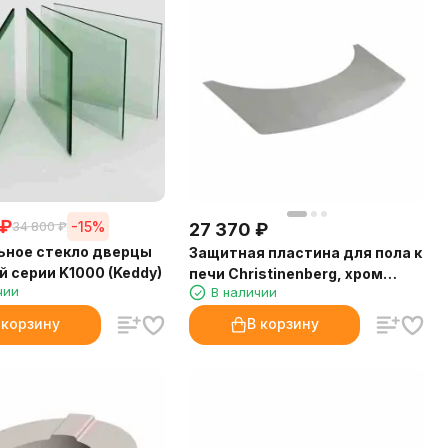
₽
-15%
34 800
₽
27 370
₽
ьное стекло дверцы
Защитная пластина для пола к
й серии K1000 (Keddy)
печи Christinenberg, хром
чии
В наличии
(Keddy)
 корзину
В корзину