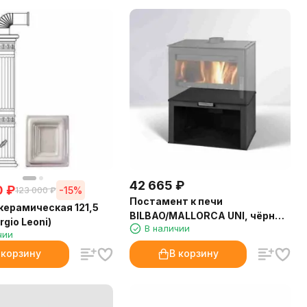
42 665
₽
0
₽
-15%
123 000
₽
Постамент к печи
керамическая 121,5
BILBAO/MALLORCA UNI, чёрный
rgio Leoni)
В наличии
(Thorma)
чии
 корзину
В корзину