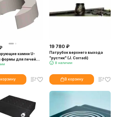
19 780
₽
₽
Патрубок верхнего выхода
ирующие камни U-
"рустик" (J. Corradi)
 формы для печей
В наличии
чии
 корзину
В корзину