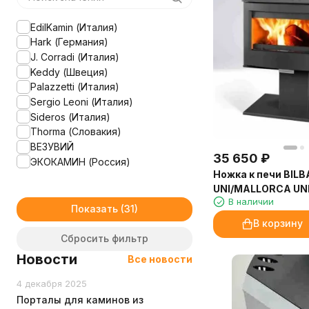
EdilKamin (Италия)
Hark (Германия)
J. Corradi (Италия)
Keddy (Швеция)
Palazzetti (Италия)
Sergio Leoni (Италия)
Sideros (Италия)
Thorma (Словакия)
ВЕЗУВИЙ
35 650
₽
ЭКОКАМИН (Россия)
Ножка к печи BILB
UNI/MALLORCA UNI
В наличии
(Thorma)
Показать
В корзину
Сбросить фильтр
Новости
Все новости
4 декабря 2025
Порталы для каминов из