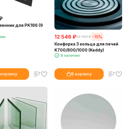
₽
енник для PK186 (9
12 546
₽
чии
-15%
14 760
₽
Конфорка 3 кольца для печей
K700/800/1000 (Keddy)
В наличии
 корзину
В корзину