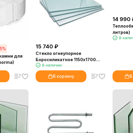
14 990
Теплообм
литров)
В нали
15 740
₽
15%
Стекло огнеупорное
камни для
Боросиликатное 1150х1700
Thorma)
В наличии
(толщина 4 мм)
В корзину
В