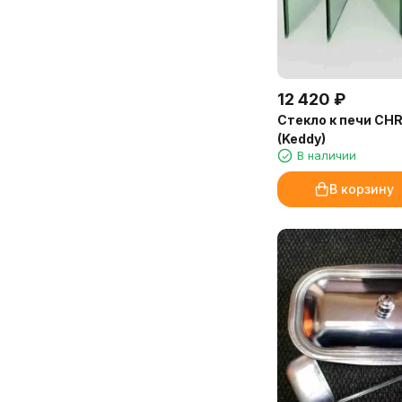
оставляет следов на мебели и в
Очень довольна покупкой и
аромадиффузорах. Расход
сервисом!
экономичный, флакона 250 мл
Марина, Санкт-Петербург
хватит надолго.
12 420
₽
Доставка от «Камин-Эксперт»
быстрая, упаковка надёжная.
Стекло к печи CH
Обязательно закажем ещё!
(Keddy)
В наличии
Марина, администратор
В корзину
медицинского центра, Иркутск