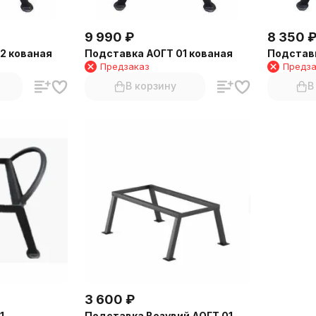
9 990
₽
8 350
2 кованая
Подставка АОГТ 01 кованая
Подставк
Предзаказ
Предза
В корзину
В
3 600
₽
1
Подставка Везувий АОГТ 01