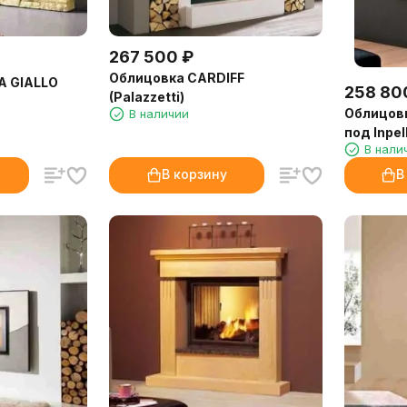
267 500
₽
Облицовка CARDIFF
A GIALLO
258 80
(Palazzetti)
Облицов
В наличии
под Inpel
В нали
Deco, Rig
В корзину
В