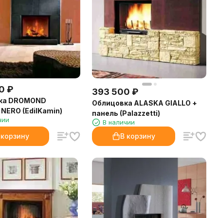
0
₽
393 500
₽
ка DROMOND
Облицовка ALASKA GIALLO +
NERO (EdilKamin)
панель (Palazzetti)
чии
В наличии
 корзину
В корзину