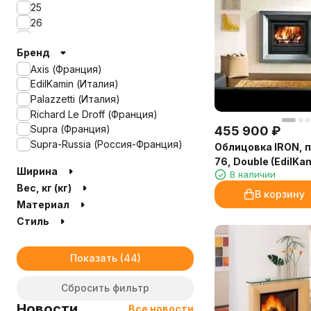
25
26
3
Бренд
36
4
Axis (Франция)
4.5
EdilKamin (Италия)
4.8
Palazzetti (Италия)
49
Richard Le Droff (Франция)
5
Supra (Франция)
455 900
₽
50
Supra-Russia (Россия-Франция)
Облицовка IRON, п
54
76, Double (EdilKa
Ширина
6
В наличии
Вес, кг (кг)
61
В корзину
65
Материал
7
Стиль
70
74
Показать
75
80
Сбросить фильтр
82
Новости
87
Все новости