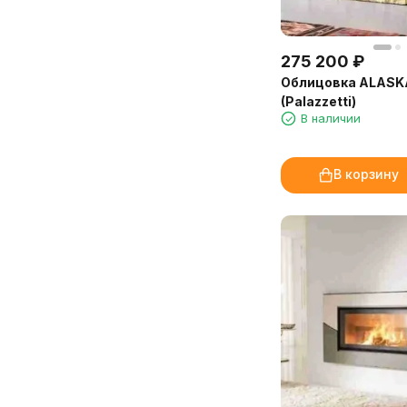
Благодарю консультантов «Камин-
Отдельно хочу отметить, что
Эксперт» за терпение и помощь в
аромат на молочной основе —
выборе отделки. Доставка и
отлично растворяется в воде, не
установка прошли чётко по плану.
275 200
₽
оставляет следов на мебели и в
Очень довольна покупкой и
Облицовка ALASK
аромадиффузорах. Расход
сервисом!
(Palazzetti)
экономичный, флакона 250 мл
Марина, Санкт-Петербург
В наличии
хватит надолго.
Доставка от «Камин-Эксперт»
В корзину
быстрая, упаковка надёжная.
Обязательно закажем ещё!
Марина, администратор
медицинского центра, Иркутск