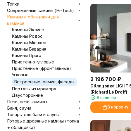
Топки
Современные камины (Hi-Tech)
Камины и облицовки для
каминов
Камины Эклипс
Камины Родос
Камины Мюнхен
Камины Бавария
Камины Прага
Пристенно-угловые
Пристенные (фронтальные)
Угловые
2 196 700
₽
Встроенные, рамки, фасады
Облицовка LIGHT
Порталы из мрамора
(Richard Le Droff)
Двусторонние
В наличии
Печи, печи-камины
В корзину
Баня, сауна
Товары для бани и сауны
Готовые дровяные камины (топка
+ облицовка)