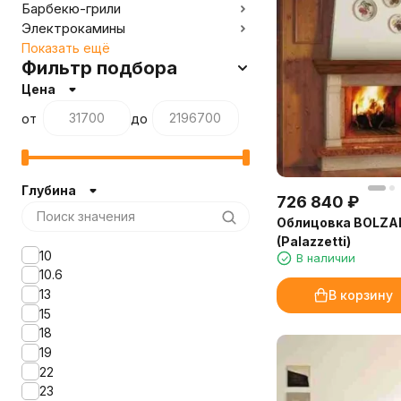
Барбекю-грили
Электрокамины
Показать ещё
Фильтр подбора
Цена
от
до
Глубина
726 840
₽
Облицовка BOLZ
(Palazzetti)
10
В наличии
10.6
13
В корзину
15
18
19
22
23