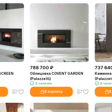
788 700
₽
737 64
 SCREEN
Облицовка COVENT GARDEN
Каминна
(Palazzetti)
(Palazzett
В наличии
В нали
В корзину
В