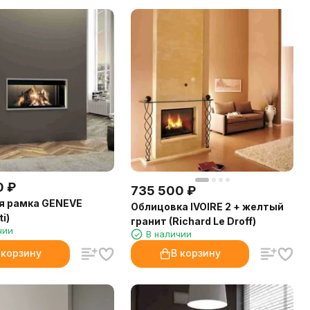
0
₽
735 500
₽
я рамка GENEVE
Облицовка IVOIRE 2 + желтый
i)
гранит (Richard Le Droff)
чии
В наличии
 корзину
В корзину