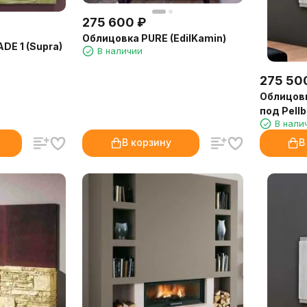
275 600
₽
Облицовка PURE (EdilKamin)
DE 1 (Supra)
В наличии
275 50
Облицов
под Pellb
В нали
(EdilKami
В корзину
В