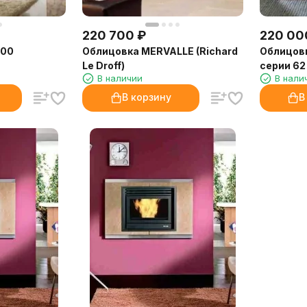
220 700
₽
220 00
100
Облицовка MERVALLE (Richard
Облицовк
Le Droff)
серии 62 
В наличии
В нали
В корзину
В