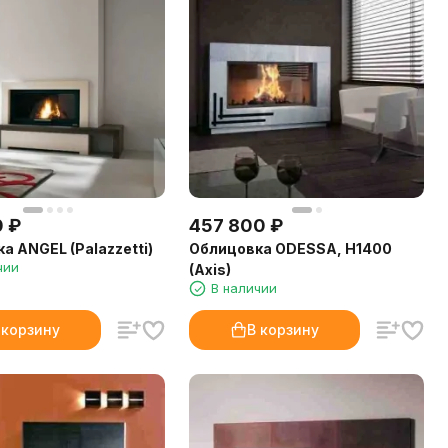
0
₽
457 800
₽
а ANGEL (Palazzetti)
Облицовка ODESSA, H1400
чии
(Axis)
В наличии
 корзину
В корзину