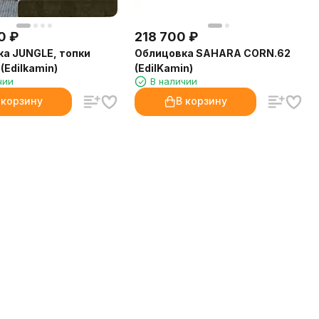
0
₽
218 700
₽
а JUNGLE, топки
Облицовка SAHARA CORN.62
(Edilkamin)
(EdilKamin)
чии
В наличии
 корзину
В корзину