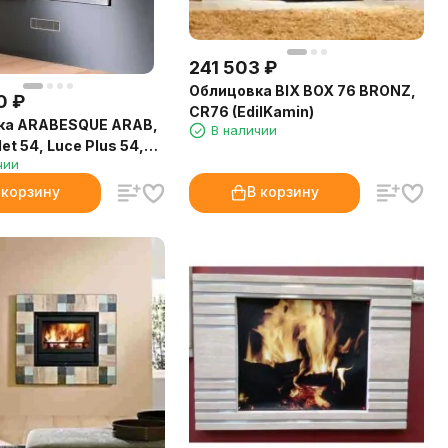
241 503
₽
Облицовка BIX BOX 76 BRONZ,
0
₽
CR76 (EdilKamin)
ка ARABESQUE ARAB,
В наличии
let 54, Luce Plus 54,
чии
a (EdilKamin)
 корзину
В корзину