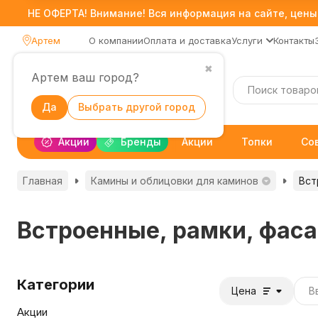
НЕ ОФЕРТА! Внимание! Вся информация на сайте, цены,
Артем
О компании
Оплата и доставка
Услуги
Контакты
✖
Артем ваш город?
Каталог
Да
Выбрать другой город
Акции
Бренды
Акции
Топки
Со
Главная
Камины и облицовки для каминов
Вст
Встроенные, рамки, фас
Категории
Цена
Акции