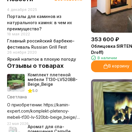
90
4 декабря 2025
Порталы для каминов из
натурального камня: в чем их
преимущество?
18 мая 2022
353 600
₽
Главный российский барбекю-
Облицовка SIRTENE
фестиваль Russian Grill Fest
Droff)
26 ноября 2020
В наличии
Яркий напиток в плохую погоду
Отзывы о товарах
В корзину
Комплект плетеной
мебели T130-LV520BB-
Beige_Beige
5.0
Светлана
О приобретении: https://kamin-
expert.com/komplekt-pletenoy-
mebeli-t130-lv-520bb-beige_beige/
Долго выбирала где приобрести
22 мая 2026
Аромат для спа-
этот комплект мебели, сравнивала
помещения Camylle