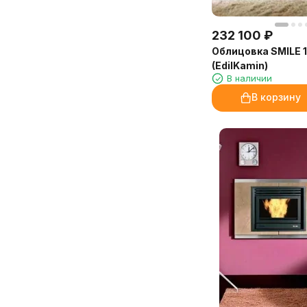
232 100
₽
Облицовка SMILE 
(EdilKamin)
В наличии
В корзину