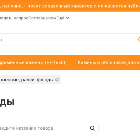
 наличие, - носит справочный характер и не является пуб
Задать вопрос
Поставщикам
Ещё
временные камины (Hi-Tech)
Камины и облицовки для 
роенные, рамки, фасады
ады