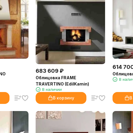
614 70
683 609
₽
ANO
Облицовк
Облицовка FRAME
В нали
TRAVERTINO (EdilKamin)
В наличии
В корзину
В