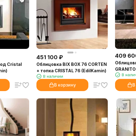
409 60
451 100
₽
Облицов
од Cristal
Облицовка BIX BOX 76 CORTEN
GRANITO 
min)
+ топка CRISTAL 76 (EdilKamin)
В нали
В наличии
В корзину
В