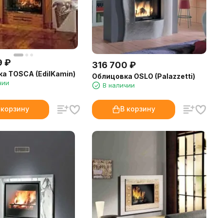
9
₽
316 700
₽
а TOSCA (EdilKamin)
Облицовка OSLO (Palazzetti)
чии
В наличии
 корзину
В корзину