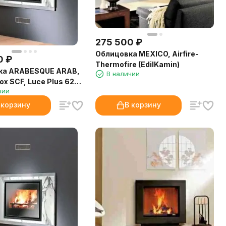
275 500
₽
Облицовка MEXICO, Airfire-
0
₽
Thermofire (EdilKamin)
ка ARABESQUE ARAB,
В наличии
ox SCF, Luce Plus 62
чии
n)
 корзину
В корзину