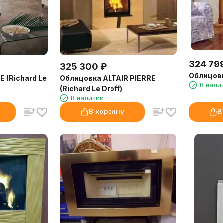
324 79
325 300
₽
Облицовк
 (Richard Le
Облицовка ALTAIR PIERRE
В нали
(Richard Le Droff)
В наличии
В корзину
В