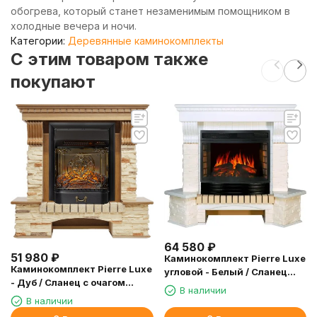
обогрева, который станет незаменимым помощником в
холодные вечера и ночи.
Категории:
Деревянные каминокомплекты
C этим товаром также
покупают
64 580
₽
51 980
₽
Каминокомплект Pierre Luxe
Каминокомплект Pierre Luxe
угловой - Белый / Сланец
- Дуб / Сланец с очагом
белый с очагом Dioramic 25
В наличии
Majestic FX M Black RC
LED FX
В наличии