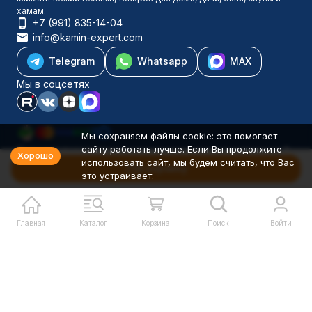
хамам.
+7 (991) 835-14-04
info@kamin-expert.com
Telegram
Whatsapp
MAX
Мы в соцсетях
Мы сохраняем файлы cookie: это помогает
сайту работать лучше. Если Вы продолжите
Каталог товаров
Хорошо
использовать сайт, мы будем считать, что Вас
Компания
В корзину
это устраивает.
Информация
Политика персональных данных
© 2001-2026 Камин-Эксперт ИП Понюхов В. А. ОГРНИП
326527500040181
Главная
Каталог
Корзина
Поиск
Войти