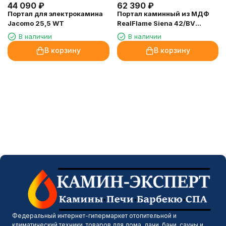
44 090
₽
62 390
₽
Портал для электрокамина
Портал каминный из МДФ
Jacomo 25,5 WT
RealFlame Siena 42/BV
белый дуб с золотой
В наличии
В наличии
патиной, под очаги Beverly
В корзину
В корзину
1000 и Saphir 42
Федеральный интернет-гипермаркет отопительной и
климатический техники, товаров для дома, дачи, бани, сауны и