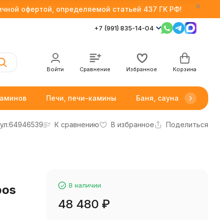
личной офертой, определяемой статьей 437 ГК РФ!
+7 (991) 835-14-04
Войти
Сравнение
Избранное
Корзина
каминов
Печи, печи-камины
Баня, сауна
Товар
ул:
64946539
К сравнению
В избранное
Поделиться
В наличии
bos
48 480
₽