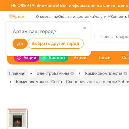
НЕ ОФЕРТА! Внимание! Вся информация на сайте, цены,
Артем
О компании
Оплата и доставка
Услуги
Контакты
✖
Артем ваш город?
Каталог
Да
Выбрать другой город
Акции
Бренды
Акции
Топки
Со
Главная
Электрокамины
Каминокомплекты
Каминокомплект Corfu - Слоновая кость с очагом Fobos