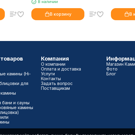
В наличии
очагом Cavendish
В корзину
В 
 товаров
Компания
Информа
О компании
Магазин Кам
Оплата и доставка
Фото
е камины (Hi-
Услуги
Блог
Контакты
блицовки для
Задать вопрос
Поставщикам
-камины
а
 бани и сауны
ровяные камины
блицовка)
рили
мины