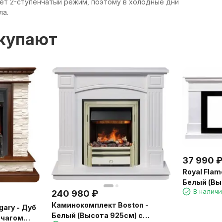
еет 2-ступенчатый режим, поэтому в холодные дни
ла.
окупают
37 990
Royal Flam
Белый (Вы
В налич
240 980
₽
Каминокомплект Boston -
ary - Дуб
Белый (Высота 925см) с
очагом