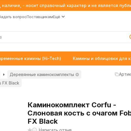
 наличие, - носит справочный характер и не является пуб
Задать вопрос
Поставщикам
Ещё
временные камины (Hi-Tech)
Камины и облицовки для 
Артик
Деревянные каминокомплекты
 FX Black
Каминокомплект Corfu -
Слоновая кость с очагом Fo
FX Black
Написать отзыв