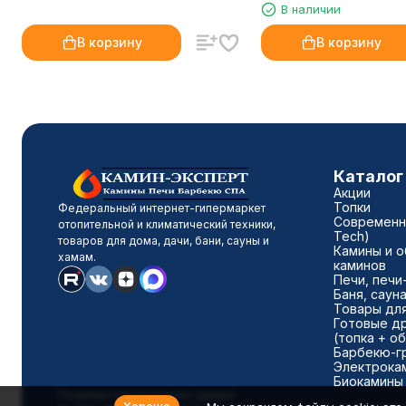
В наличии
Fobos FX Black
В корзину
В корзину
Каталог
Акции
Топки
Федеральный интернет-гипермаркет
Современны
отопительной и климатический техники,
Tech)
товаров для дома, дачи, бани, сауны и
Камины и о
хамам.
каминов
Печи, печи
Баня, саун
Товары для
Готовые д
(топка + о
Барбекю-г
Электрока
Биокамины
Политика персональных данных