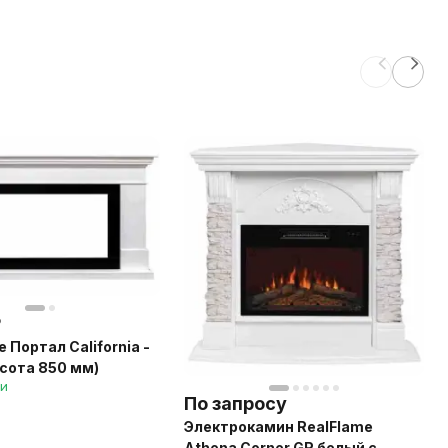
₽
e Портал California -
сота 850 мм)
ии
По запросу
Электрокамин RealFlame
Athena Corner GR белый с