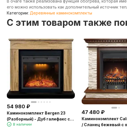
В очаге также реализована функция обогрева, которая им
его можно использовать как дополнительный источник теп
Категории:
Деревянные каминокомплекты
C этим товаром также п
54 980
₽
47 480
₽
Каминокомплект Bergen 23
Каминокомплект Calg
(Разборный) - Дуб галифакс с
В наличии
/ Сланец бежевый с 
очагом Emerald 23