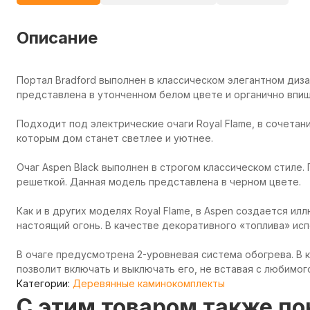
Описание
Портал Bradford выполнен в классическом элегантном диз
представлена в утонченном белом цвете и органично впиш
Подходит под электрические очаги Royal Flame, в сочетан
которым дом станет светлее и уютнее.
Очаг Aspen Black выполнен в строгом классическом стиле.
решеткой. Данная модель представлена в черном цвете.
Как и в других моделях Royal Flame, в Aspen создается и
настоящий огонь. В качестве декоративного «топлива» ис
В очаге предусмотрена 2-уровневая система обогрева. В 
позволит включать и выключать его, не вставая с любимог
Категории:
Деревянные каминокомплекты
C этим товаром также п