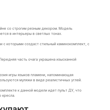
айне со строгим резным декором. Модель
ется в интерьеры в светлых тонах.
ии с которыми создаст стильный каминокомплект, с
 Передняя часть очага украшена изысканной
ллюзия игры языков пламени, напоминающая
пользуются муляжи в виде реалистичных углей.
комплекте к данной модели идет пульт ДУ, что
о кресла.
окупают