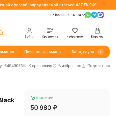
личной офертой, определяемой статьей 437 ГК РФ!
+7 (991) 835-14-04
Войти
Сравнение
Избранное
Корзина
каминов
Печи, печи-камины
Баня, сауна
Товар
ул:
64949063
К сравнению
В избранное
Поделиться
В наличии
Black
50 980
₽