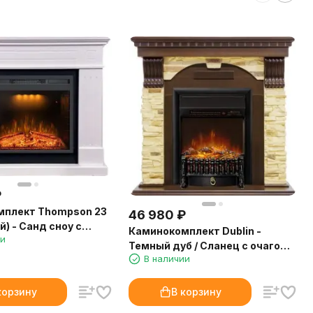
₽
мплект Thompson 23
46 980
₽
) - Санд сноу с
Каминокомплект Dublin -
ии
erald 23
Темный дуб / Сланец с очагом
В наличии
Fobos FX M Black RC
корзину
В корзину