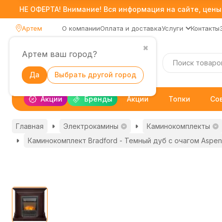
НЕ ОФЕРТА! Внимание! Вся информация на сайте, цены,
Артем
О компании
Оплата и доставка
Услуги
Контакты
✖
Артем ваш город?
Каталог
Да
Выбрать другой город
Акции
Бренды
Акции
Топки
Со
Главная
Электрокамины
Каминокомплекты
Каминокомплект Bradford - Темный дуб с очагом Aspen