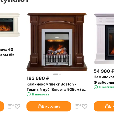
eva 60 -
гом Vision
54 980
Каминоко
183 980
₽
(Разборный
Каминокомплект Boston -
В налич
очагом Em
Темный дуб (Высота 925см) с
В наличии
очагом Danville Chrome FB2
В корзину
В 