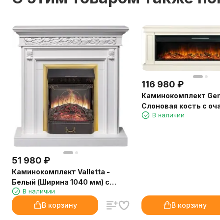
116 980
₽
Каминокомплект Gen
Слоновая кость с оча
В наличии
60 LOG LED
51 980
₽
Каминокомплект Valletta -
Белый (Ширина 1040 мм) с
В наличии
очагом Majestic FX M Brass
В корзину
В корзину