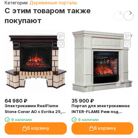
Категории:
Деревянные порталы
C этим товаром также
покупают
64 980
₽
35 900
₽
Электрокамин RealFlame
Портал для электрокамина
Stone Coner AO c Evrika 25,5
INTER-FLAME Рим под
LED, звуковая имитация
Panoramic 25 бежевый
В наличии
В наличии
горения
В корзину
В корзину