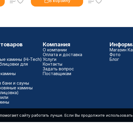
В корзину
 товаров
Компания
Информ
О компании
Магазин К
Оплата и доставка
Фото
е камины (Hi-Tech)
Услуги
Блог
блицовки для
Контакты
Задать вопрос
-камины
Поставщикам
а
 бани и сауны
ровяные камины
блицовка)
рили
мины
помогает сайту работать лучше. Если Вы продолжите использовать с
7500040181