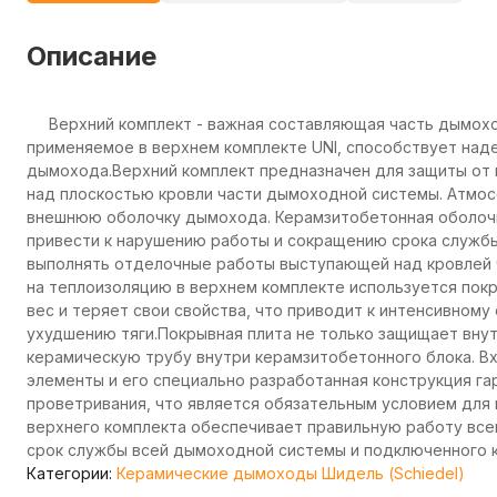
Описание
Верхний комплект - важная составляющая часть дымоход
применяемое в верхнем комплекте UNI, способствует на
дымохода.Верхний комплект предназначен для защиты от
над плоскостью кровли части дымоходной системы. Атмос
внешнюю оболочку дымохода. Керамзитобетонная оболочк
привести к нарушению работы и сокращению срока служб
выполнять отделочные работы выступающей над кровлей 
на теплоизоляцию в верхнем комплекте используется пок
вес и теряет свои свойства, что приводит к интенсивном
ухудшению тяги.Покрывная плита не только защищает внут
керамическую трубу внутри керамзитобетонного блока. Вх
элементы и его специально разработанная конструкция га
проветривания, что является обязательным условием для 
верхнего комплекта обеспечивает правильную работу всей
срок службы всей дымоходной системы и подключенного к
Категории:
Керамические дымоходы Шидель (Schiedel)