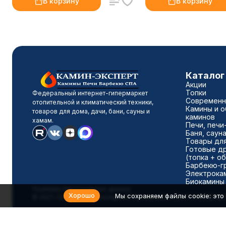
В корзину
В корзину
Каталог
Акции
Топки
Федеральный интернет-гипермаркет
Современны
отопительной и климатический техники,
Камины и о
товаров для дома, дачи, бани, сауны и
каминов
хамам.
Печи, печи
Баня, саун
Товары для
Готовые д
(топка + о
Барбекю-г
Электрока
Биокамины
Политика персональных данных
Хорошо
Мы сохраняем файлы cookie: это 
© 2001-2026 Камин-Эксперт ИП Понюхов В. А. ОГРНИП 32652