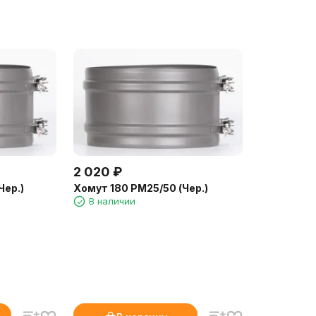
2 020
₽
Чер.)
Хомут 180 РМ25/50 (Чер.)
В наличии