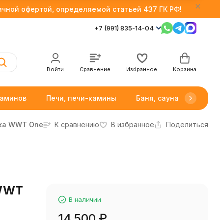
личной офертой, определяемой статьей 437 ГК РФ!
+7 (991) 835-14-04
Войти
Сравнение
Избранное
Корзина
каминов
Печи, печи-камины
Баня, сауна
Товар
ка WWT One
К сравнению
В избранное
Поделиться
 WWT
В наличии
14 500
₽