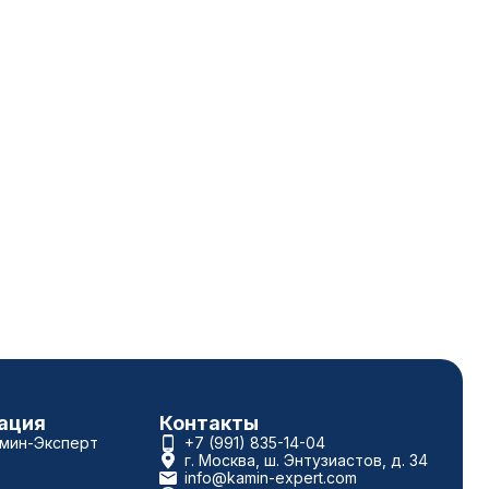
ация
Контакты
амин-Эксперт
+7 (991) 835-14-04
г. Москва, ш. Энтузиастов, д. 34
info@kamin-expert.com