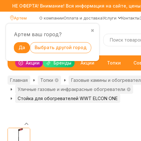
НЕ ОФЕРТА! Внимание! Вся информация на сайте, цены,
Артем
О компании
Оплата и доставка
Услуги
Контакты
✖
Артем ваш город?
Каталог
Да
Выбрать другой город
Акции
Бренды
Акции
Топки
Со
Главная
Топки
Газовые камины и обогревател
Уличные газовые и инфракрасные обогреватели
Стойка для обогревателей WWT ELCON ONE