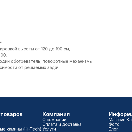
E
ровкой высоты от 120 до 190 см,
00.
 один обогреватель, поворотные механизмы
исимости от решаемых задач.
 товаров
Компания
Информ
О компании
Магазин К
Оплата и доставка
Фото
е камины (Hi-Tech)
Услуги
Блог