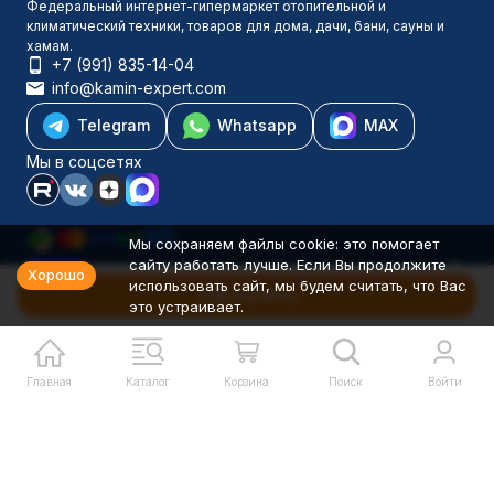
Федеральный интернет-гипермаркет отопительной и
климатический техники, товаров для дома, дачи, бани, сауны и
хамам.
+7 (991) 835-14-04
info@kamin-expert.com
Telegram
Whatsapp
MAX
Мы в соцсетях
Мы сохраняем файлы cookie: это помогает
сайту работать лучше. Если Вы продолжите
Каталог товаров
Хорошо
использовать сайт, мы будем считать, что Вас
Компания
В корзину
это устраивает.
Информация
Политика персональных данных
© 2001-2026 Камин-Эксперт ИП Понюхов В. А. ОГРНИП
326527500040181
Главная
Каталог
Корзина
Поиск
Войти