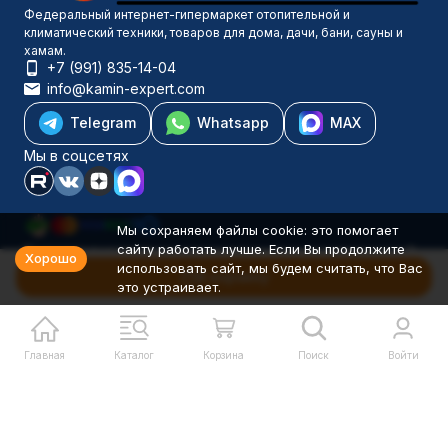
Федеральный интернет-гипермаркет отопительной и
климатический техники, товаров для дома, дачи, бани, сауны и
хамам.
+7 (991) 835-14-04
info@kamin-expert.com
Telegram
Whatsapp
MAX
Мы в соцсетях
Мы сохраняем файлы cookie: это помогает
сайту работать лучше. Если Вы продолжите
Каталог товаров
Хорошо
использовать сайт, мы будем считать, что Вас
Компания
В корзину
это устраивает.
Информация
Политика персональных данных
© 2001-2026 Камин-Эксперт ИП Понюхов В. А. ОГРНИП
326527500040181
Главная
Каталог
Корзина
Поиск
Войти