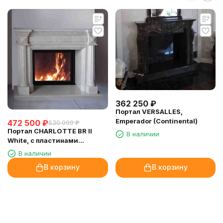
362 250
₽
Портал VERSALLES,
Emperador (Continental)
472 500
₽
630 000
₽
Портал CHARLOTTE BR II
В наличии
White, c пластинами
(Continental)
В наличии
В корзину
В корзину