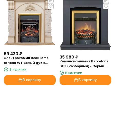
59 430
₽
35 980
₽
Электрокамин RealFlame
Каминокомплект Barcelona
Athena WT белый дуб с
SFT (Разборный) - Серый
золотой патиной с очагом
В наличии
графит с очагом Fobos FX M
Majestic Lux Brass
В наличии
Brass
В корзину
В корзину