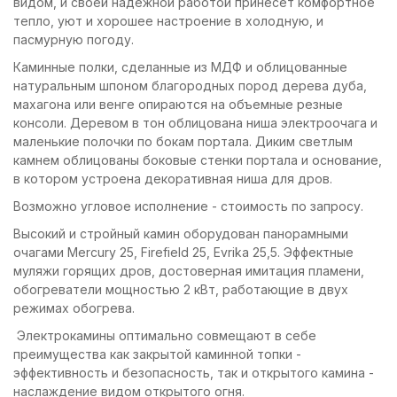
видом, и своей надежной работой принесет комфортное
тепло, уют и хорошее настроение в холодную, и
пасмурную погоду.
Каминные полки, сделанные из МДФ и облицованные
натуральным шпоном благородных пород дерева дуба,
махагона или венге опираются на объемные резные
консоли. Деревом в тон облицована ниша электроочага и
маленькие полочки по бокам портала. Диким светлым
камнем облицованы боковые стенки портала и основание,
в котором устроена декоративная ниша для дров.
Возможно угловое исполнение - стоимость по запросу.
Высокий и стройный камин оборудован панорамными
очагами Mercury 25, Firefield 25, Evrika 25,5. Эффектные
муляжи горящих дров, достоверная имитация пламени,
обогреватели мощностью 2 кВт, работающие в двух
режимах обогрева.
Электрокамины оптимально совмещают в себе
преимущества как закрытой каминной топки -
эффективность и безопасность, так и открытого камина -
наслаждение видом открытого огня.