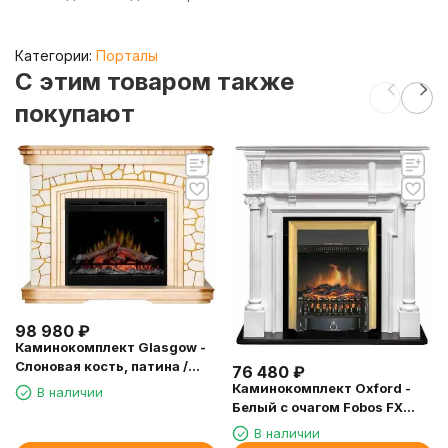
Категории:
Порталы
C этим товаром также
покупают
98 980
₽
Каминокомплект Glasgow -
Слоновая кость, патина /
76 480
₽
Шампань (Высота 1070мм) с
Каминокомплект Oxford -
В наличии
очагом Symphony 26''
Белый с очагом Fobos FX
DF2624L-INT
Brass
В наличии