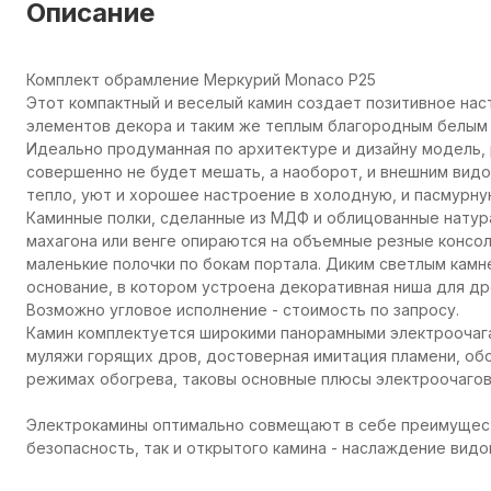
Описание
Комплект обрамление Меркурий Monaco P25
Этот компактный и веселый камин создает позитивное н
элементов декора и таким же теплым благородным белым 
Идеально продуманная по архитектуре и дизайну модель, 
совершенно не будет мешать, а наоборот, и внешним вид
тепло, уют и хорошее настроение в холодную, и пасмурну
Каминные полки, сделанные из МДФ и облицованные нату
махагона или венге опираются на объемные резные консол
маленькие полочки по бокам портала. Диким светлым камн
основание, в котором устроена декоративная ниша для др
Возможно угловое исполнение - стоимость по запросу.
Камин комплектуется широкими панорамными электроочагами 
муляжи горящих дров, достоверная имитация пламени, об
режимах обогрева, таковы основные плюсы электроочагов F
Электрокамины оптимально совмещают в себе преимуществ
безопасность, так и открытого камина - наслаждение видо