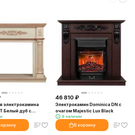
₽
46 810
₽
я электрокамина
Электрокамин Dominica DN с
WT Белый дуб с
очагом Majestic Lux Black
ии
В наличии
атиной
корзину
В корзину