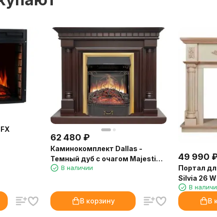
 FX
62 480
₽
Каминокомплект Dallas -
49 990
Темный дуб с очагом Majestic
Портал дл
В наличии
FX Brass
Silvia 26 
В налич
бежевой п
В корзину
В 