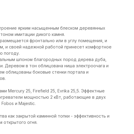
астроение ярким насыщенным блеском деревянных
тоном имитации дикого камня.
размещается фронтально или в углу помещения, и
ом, и своей надежной работой принесет комфортное
ю погоду.
ральным шпоном благородных пород дерева дуба,
и. Деревом в тон облицована ниша электроочага и
ем облицованы боковые стенки портала и
ов.
Mercury 25, Firefield 25, Evrika 25,5. Эффектные
огреватели мощностью 2 кВт, работающие в двух
obos и Majestic.
а как закрытой каминной топки - эффективность и
м открытого огня.