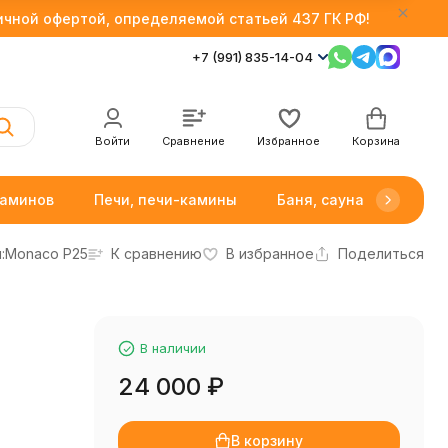
личной офертой, определяемой статьей 437 ГК РФ!
+7 (991) 835-14-04
Войти
Сравнение
Избранное
Корзина
каминов
Печи, печи-камины
Баня, сауна
Товар
:
Monaco P25
К сравнению
В избранное
Поделиться
В наличии
24 000
₽
В корзину