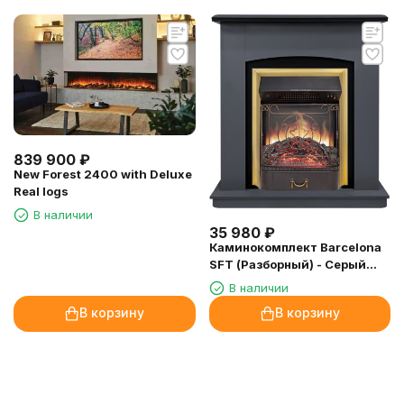
839 900
₽
New Forest 2400 with Deluxe
Real logs
В наличии
35 980
₽
Каминокомплект Barcelona
SFT (Разборный) - Серый
графит с очагом Majestic FX
В наличии
M Brass
В корзину
В корзину