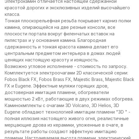
Электрокамин отличается настоящей сдержанной
красотой дорогих и эксклюзивных изделий высочайшего
класса.
Тонкая плоскорельефная резьба покрывает карниз полки
камина, опирающейся на две резные консоли, все
плоскости портала вокруг филенчатых вставок на
пилястрах и у основания камина. Благородная
сдержанность и тонкая красота камина делает его
центральным предметом интерьера в домах людей
ценящих настоящую красоту и изящность.
Возможно угловое исполнение - стоимость по запросу.
Комплектуется электроочагами 2D классической серии:
Fobos Black FX, Fobos Brass FX, Majestic Brass, Majestic Black
FX и Eugene. Эффектные муляжи горящих дров,
достоверная имитация пламени, обогреватели
мощностью 2 кВт, работающие в двух режимах обогрева.
Каминокмплекты с очагами 3D Volcano, 3D Helios, 3D
Eugene обладают технологией имитации пламени "3D " -
полная иллюзия настоящего живого огня, реалистичные
мерцающие дрова из керамики, уложенные в очаге, в
результате работы создают эффектную имитацию
пламени. Настраиваемая высота пламени. электрический