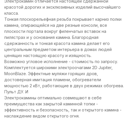
Электрокамин отличается настоящей сдержанной
красотой дорогих и эксклюзивных изделий высочайшего
класса.
Тонкая плоскорельефная резьба покрывает карниз полки
камина, опирающейся на две резные консоли, все
плоскости портала вокруг филенчатых вставок на
пилястрах и у основания камина. Благородная
сдержанность и тонкая красота камина делает его
центральным предметом интерьера в домах людей
ценящих настоящую красоту и изящность.
Возможно угловое исполнение - стоимость по запросу.
Комплектуется широкими электроочагами 2D Jupiter,
MoonBlaze. Эффектные муляжи горящих дров,
достоверная имитация пламени, обогреватели
мощностью 2 кВт, работающие в двух режимах обогрева.
Пульт ДУ. И
Электрокамины оптимально совмещают в себе
преимущества как закрытой каминной топки -
эффективность и безопасность, так и открытого камина -
наслаждение видом открытого огня.