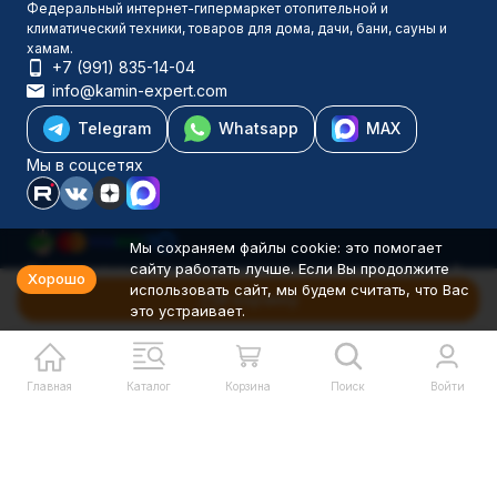
Федеральный интернет-гипермаркет отопительной и
климатический техники, товаров для дома, дачи, бани, сауны и
хамам.
+7 (991) 835-14-04
info@kamin-expert.com
Telegram
Whatsapp
MAX
Мы в соцсетях
Мы сохраняем файлы cookie: это помогает
сайту работать лучше. Если Вы продолжите
Каталог товаров
Хорошо
использовать сайт, мы будем считать, что Вас
Компания
В корзину
это устраивает.
Информация
Политика персональных данных
© 2001-2026 Камин-Эксперт ИП Понюхов В. А. ОГРНИП
326527500040181
Главная
Каталог
Корзина
Поиск
Войти