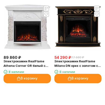
89 860
₽
54 290
₽
77 580
₽
Электрокамин RealFlame
Электрокамин RealFlame
Athena Corner GR белый с
Milano DN орех с золотом с
очагом Saphir 25,5
очагом Sparta 25,5 LED
В наличии
В наличии
В корзину
В корзину