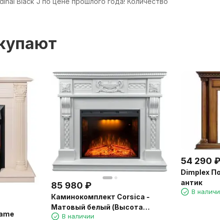
nal Black J по цене прошлого года! Количество
окупают
54 290
Dimplex По
антик
85 980
₽
В налич
Каминокомплект Corsica -
Матовый белый (Высота
lame
В наличии
1110мм) с очагом Emerald 28