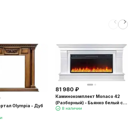
81 980
₽
Каминокомплект Monaco 42
₽
(Разборный) - Бьянко белый с
ртал Olympia - Дуб
В наличии
очагом Vision 42 LED
ии