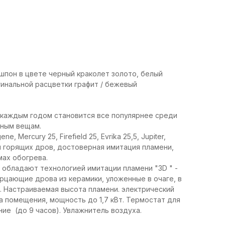
шпон в цвете черный краколет золото, белый
гинальной расцветки графит / бежевый
 каждым годом становится все популярнее среди
чным вещам.
Mercury 25, Firefield 25, Evrika 25,5, Jupiter,
жи горящих дров, достоверная имитация пламени,
мах обогрева.
e обладают технологией имитации пламени "3D " -
рцающие дрова из керамики, уложенные в очаге, в
 Настраиваемая высота пламени. электрический
 помещения, мощность до 1,7 кВт. Термостат для
ие (до 9 часов). Увлажнитель воздуха.