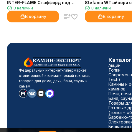
INTER-FLAME Стаффорд под
Stefania WT айвори 
В наличии
В наличии
Panoramic 25 темный дуб
Fobos Lux Black
универсальная полка
В корзину
В корзину
Каталог
Акции
Топки
Федеральный интернет-гипермаркет
Современны
отопительной и климатический техники,
Tech)
товаров для дома, дачи, бани, сауны и
Камины и о
хамам.
каминов
Печи, печи
Баня, саун
Товары для
Готовые д
(топка + о
Барбекю-г
Электрока
Биокамины
Политика персональных данных