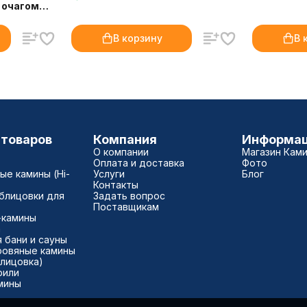
с очагом
В корзину
В 
 товаров
Компания
Информа
О компании
Магазин Кам
Оплата и доставка
Фото
е камины (Hi-
Услуги
Блог
Контакты
блицовки для
Задать вопрос
Поставщикам
-камины
а
 бани и сауны
ровяные камины
блицовка)
рили
мины