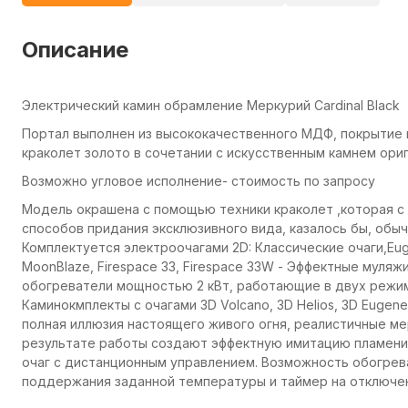
Описание
Электрический камин обрамление Меркурий Cardinal Black
Портал выполнен из высококачественного МДФ, покрытие 
краколет золото в сочетании с искусственным камнем ори
Возможно угловое исполнение- стоимость по запросу
Модель окрашена с помощью техники краколет ,которая с
способов придания эксклюзивного вида, казалось бы, обы
Комплектуется электроочагами 2D: Классические очаги,Eugene, 
MoonBlaze, Firespace 33, Firespace 33W - Эффектные муля
обогреватели мощностью 2 кВт, работающие в двух режи
Каминокмплекты с очагами 3D Volcano, 3D Helios, 3D Eugen
полная иллюзия настоящего живого огня, реалистичные ме
результате работы создают эффектную имитацию пламени.
очаг с дистанционным управлением. Возможность обогрева
поддержания заданной температуры и таймер на отключен