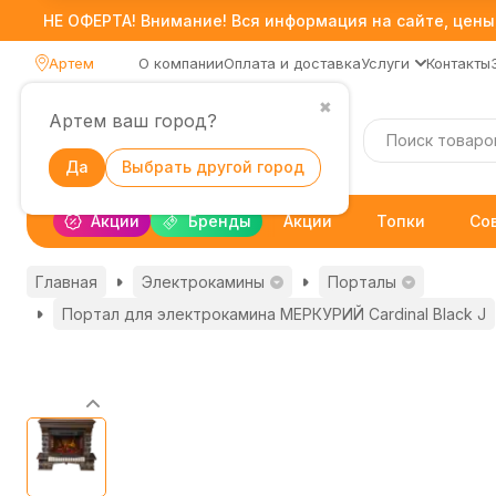
НЕ ОФЕРТА! Внимание! Вся информация на сайте, цены,
Артем
О компании
Оплата и доставка
Услуги
Контакты
✖
Артем ваш город?
Каталог
Да
Выбрать другой город
Акции
Бренды
Акции
Топки
Со
Главная
Электрокамины
Порталы
Портал для электрокамина МЕРКУРИЙ Cardinal Black J