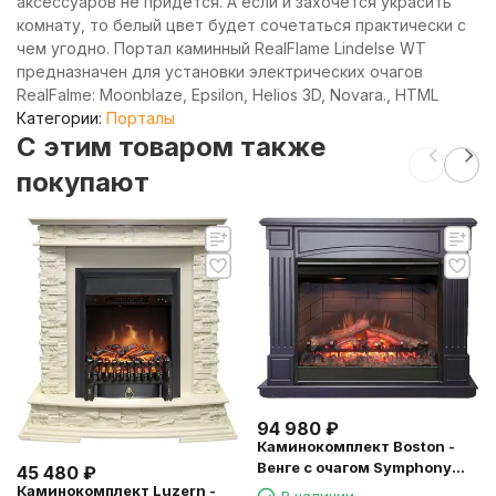
аксессуаров не придется. А если и захочется украсить
комнату, то белый цвет будет сочетаться практически с
чем угодно. Портал каминный RealFlame Lindelse WT
предназначен для установки электрических очагов
RealFalme: Moonblaze, Epsilon, Helios 3D, Novara., HTML
Категории:
Порталы
C этим товаром также
покупают
94 980
₽
Каминокомплект Boston -
Венге с очагом Symphony
45 480
₽
26'' DF2608-INT
Каминокомплект Luzern -
В наличии