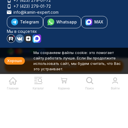
+7 (423) 279-01-72
+7 (423) 279-01-72
info@kamin-expert.com
Telegram
Whatsapp
MAX
Мы в соцсетях
Мы сохраняем файлы cookie: это помогает
сайту работать лучше. Если Вы продолжите
Каталог товаров
Хорошо
использовать сайт, мы будем считать, что Вас
Компания
В корзину
это устраивает.
Информация
Политика персональных данных
© 2001-2026 Камин-Эксперт ИП Понюхов В. А. ОГРНИП
326527500040181
Главная
Каталог
Корзина
Поиск
Войти