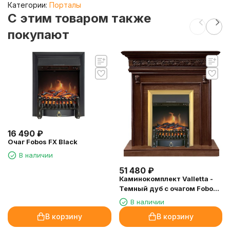
Категории:
Порталы
C этим товаром также
покупают
16 490
₽
Очаг Fobos FX Black
В наличии
51 480
₽
Каминокомплект Valletta -
Темный дуб с очагом Fobos
FX Brass
В наличии
В корзину
В корзину