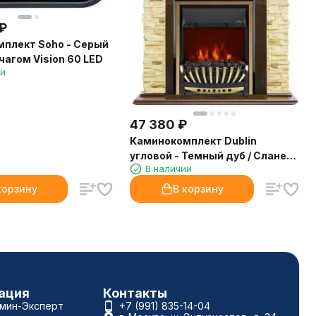
₽
плект Soho - Серый
чагом Vision 60 LED
ии
47 380
₽
Каминокомплект Dublin
угловой - Темный дуб / Сланец
В наличии
с очагом Aspen Gold
корзину
В корзину
ация
Контакты
амин-Эксперт
+7 (991) 835-14-04