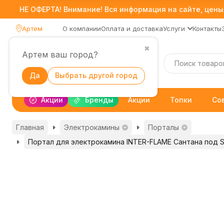
НЕ ОФЕРТА! Внимание! Вся информация на сайте, цены,
Артем
О компании
Оплата и доставка
Услуги
Контакты
✖
Артем ваш город?
Каталог
Да
Выбрать другой город
Акции
Бренды
Акции
Топки
Со
Главная
Электрокамины
Порталы
Портал для электрокамина INTER-FLAME Сантана под Si