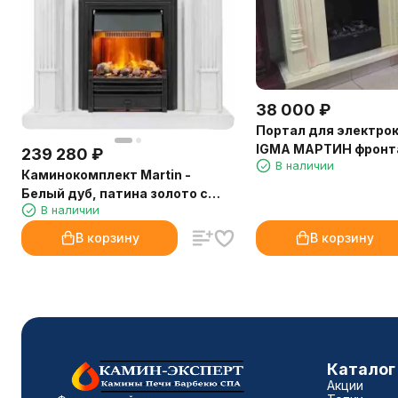
38 000
₽
Портал для электро
IGMA МАРТИН фронт
239 280
₽
В наличии
для Juneau, слонова
Каминокомплект Martin -
Белый дуб, патина золото с
В наличии
очагом Brookline Black
В корзину
В корзину
Каталог
Акции