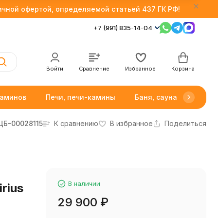
личной офертой, определяемой статьей 437 ГК РФ!
+7 (991) 835-14-04
Войти
Сравнение
Избранное
Корзина
каминов
Печи, печи-камины
Баня, сауна
Товар
ЦБ-00028115
К сравнению
В избранное
Поделиться
В наличии
rius
29 900
₽