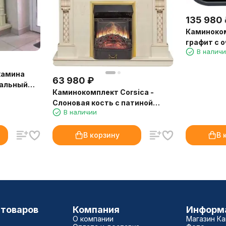
135 980
Каминоком
графит с о
В налич
камина
63 980
₽
альный
Каминокомплект Corsica -
я кость
Слоновая кость с патиной
В наличии
(Ширина 1100) с очагом Majestic
FX M Brass
В корзину
В 
 товаров
Компания
Информ
О компании
Магазин К