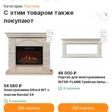
Категории:
Порталы
C этим товаром также
покупают
48 000
₽
Портал для электрокамина
INTER-FLAME Грейсон белый
54 580
₽
под FreeSpace 60
В наличии
Электрокамин Elford WT с
очагом Kendal 24
В наличии
В корзину
В корзину