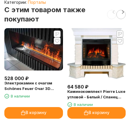
Категории:
Порталы
C этим товаром также
покупают
528 000
₽
Электрокамин с очагом
64 580
₽
Schönes Feuer Очаг 3D
Каминокомплект Pierre Luxe
FireLine 3000 Steel (BASE)
В наличии
угловой - Белый / Сланец
белый с очагом Dioramic 25
В наличии
LED FX
В корзину
В корзину