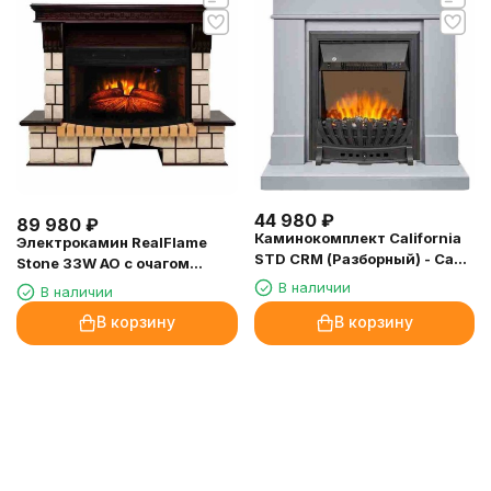
44 980
₽
89 980
₽
Каминокомплект California
Электрокамин RealFlame
STD CRM (Разборный) - Санд
Stone 33W AO с очагом
смоук с очагом Aspen Black
Firespace 33W
В наличии
В наличии
В корзину
В корзину