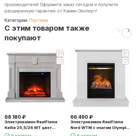
производителя! Оформите заказ сегодня и получите
расширенную гарантию от Камин-Эксперт!
Категории:
Порталы
C этим товаром также
покупают
68 180
₽
66 490
₽
Электрокамин RealFlame
Электрокамин RealFlame
Kellie 25,5/26 WT цвет
Nord WTM с очагом Olympic
белый камень с очагом
3D, увлажнение воздуха
В наличии
В наличии