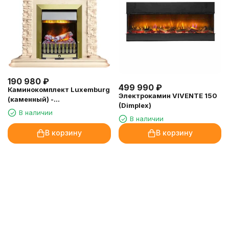
190 980
₽
499 990
₽
Каминокомплект Luxemburg
Электрокамин VIVENTE 150
(каменный) -
(Dimplex)
Сланец/Cлоновая кость с
В наличии
В наличии
патиной с очагом Danville
Antique Brass FB2
В корзину
В корзину