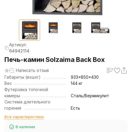
Артикул:
64942114
Печь-камин Solzaima Back Box
Написать отзыв
Габариты (вхшхг)
933x850x430
Вес
144 кг
Футеровка топочной
камеры
Сталь/Вермикулит
Система длительного
горения
Есть
Все характеристики
В наличии