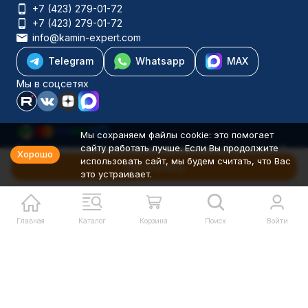
+7 (423) 279-01-72
+7 (423) 279-01-72
info@kamin-expert.com
Telegram
Whatsapp
MAX
Мы в соцсетях
Мы сохраняем файлы cookie: это помогает
сайту работать лучше. Если Вы продолжите
Каталог товаров
Хорошо
использовать сайт, мы будем считать, что Вас
Компания
В корзину
это устраивает.
Информация
Политика персональных данных
© 2001-2026 Камин-Эксперт ИП Понюхов В. А. ОГРНИП
326527500040181
Главная
Каталог
Корзина
Поиск
Войти