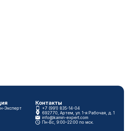
ция
Контакты
ин-Эксперт
+7 (991) 835-14-04
692770, Артем, ул. 1-я Рабочая, д. 1
info@kamin-expert.com
Пн-Вс, 9:00–22:00 по мск.