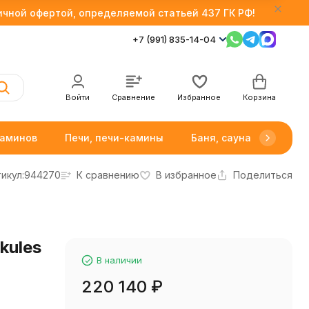
личной офертой, определяемой статьей 437 ГК РФ!
+7 (991) 835-14-04
Войти
Сравнение
Избранное
Корзина
каминов
Печи, печи-камины
Баня, сауна
Товар
икул:
944270
К сравнению
В избранное
Поделиться
kules
В наличии
220 140
₽