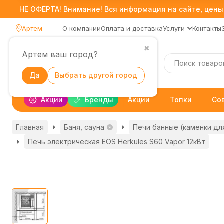
НЕ ОФЕРТА! Внимание! Вся информация на сайте, цены,
Артем
О компании
Оплата и доставка
Услуги
Контакты
✖
Артем ваш город?
Каталог
Да
Выбрать другой город
Акции
Бренды
Акции
Топки
Со
Главная
Баня, сауна
Печи банные (каменки дл
Печь электрическая EOS Herkules S60 Vapor 12кВт