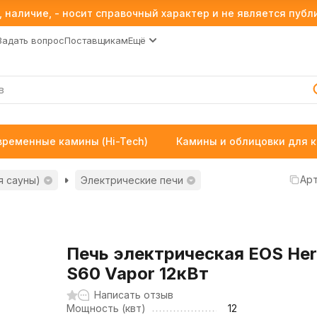
 наличие, - носит справочный характер и не является пуб
Задать вопрос
Поставщикам
Ещё
временные камины (Hi-Tech)
Камины и облицовки для 
Арт
я сауны)
Электрические печи
Печь электрическая EOS Her
S60 Vapor 12кВт
Написать отзыв
Мощность (квт)
12