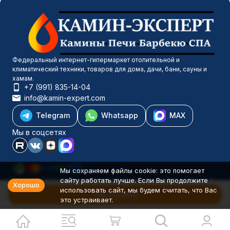
Федеральный интернет-гипермаркет отопительной и
климатический техники, товаров для дома, дачи, бани, сауны и
хамам.
+7 (991) 835-14-04
info@kamin-expert.com
Telegram
Whatsapp
MAX
Мы в соцсетях
Мы сохраняем файлы cookie: это помогает
сайту работать лучше. Если Вы продолжите
Каталог товаров
Хорошо
использовать сайт, мы будем считать, что Вас
Компания
В корзину
это устраивает.
Информация
Политика персональных данных
© 2001-2026 Камин-Эксперт ИП Понюхов В. А. ОГРНИП