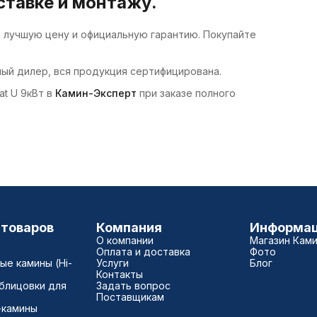
ставке и монтажу.
м лучшую цену и официальную гарантию. Покупайте
ный дилер, вся продукция сертифицирована.
at U 9кВт в
Камин-Эксперт
при заказе полного
 товаров
Компания
Информа
О компании
Магазин Кам
Оплата и доставка
Фото
е камины (Hi-
Услуги
Блог
Контакты
блицовки для
Задать вопрос
Поставщикам
-камины