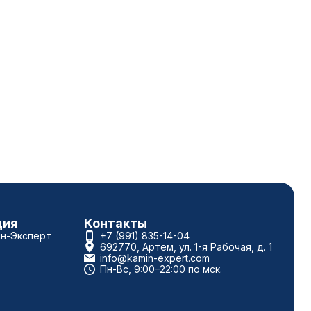
ция
Контакты
ин-Эксперт
+7 (991) 835-14-04
692770, Артем, ул. 1-я Рабочая, д. 1
info@kamin-expert.com
Пн-Вс, 9:00–22:00 по мск.