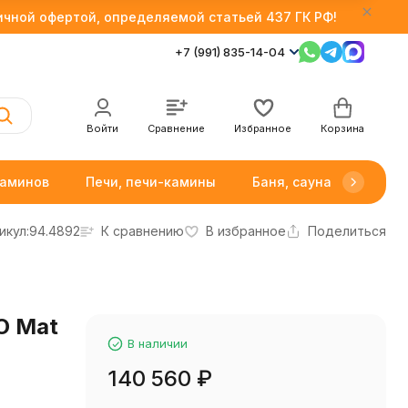
личной офертой, определяемой статьей 437 ГК РФ!
+7 (991) 835-14-04
Войти
Сравнение
Избранное
Корзина
каминов
Печи, печи-камины
Баня, сауна
Товар
икул:
94.4892
К сравнению
В избранное
Поделиться
O Mat
В наличии
140 560
₽