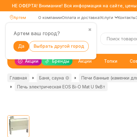
НЕ ОФЕРТА! Внимание! Вся информация на сайте, цены,
Артем
О компании
Оплата и доставка
Услуги
Контакты
✖
Артем ваш город?
Каталог
Да
Выбрать другой город
Акции
Бренды
Акции
Топки
Со
Главная
Баня, сауна
Печи банные (каменки дл
Печь электрическая EOS Bi-O Mat U 9кВт