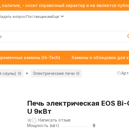
 наличие, - носит справочный характер и не является пуб
Задать вопрос
Поставщикам
Ещё
временные камины (Hi-Tech)
Камины и облицовки для 
Арт
я сауны)
Электрические печи
Печь электрическая EOS Bi-
U 9кВт
Написать отзыв
Мощность (квт)
9