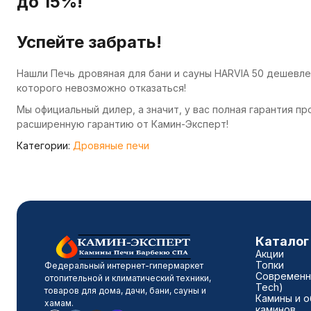
до 15%!
Успейте забрать!
Нашли Печь дровяная для бани и сауны HARVIA 50 дешевл
которого невозможно отказаться!
Мы официальный дилер, а значит, у вас полная гарантия п
расширенную гарантию от Камин-Эксперт!
Категории:
Дровяные печи
Каталог
Акции
Топки
Федеральный интернет-гипермаркет
Современны
отопительной и климатический техники,
Tech)
товаров для дома, дачи, бани, сауны и
Камины и о
хамам.
каминов