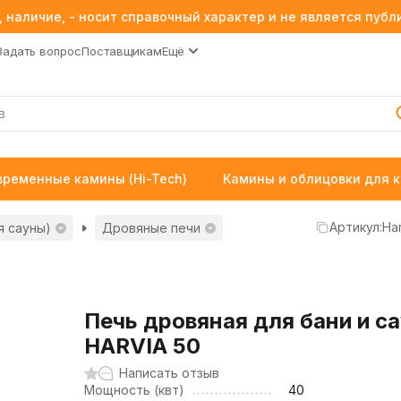
 наличие, - носит справочный характер и не является пуб
Задать вопрос
Поставщикам
Ещё
временные камины (Hi-Tech)
Камины и облицовки для 
Артикул:
Har
я сауны)
Дровяные печи
Печь дровяная для бани и с
HARVIA 50
Написать отзыв
Мощность (квт)
40