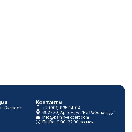
ция
Контакты
ин-Эксперт
+7 (991) 835-14-04
692770, Артем, ул. 1-я Рабочая, д. 1
info@kamin-expert.com
Пн-Вс, 9:00–22:00 по мск.