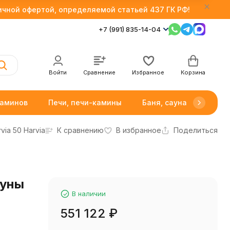
личной офертой, определяемой статьей 437 ГК РФ!
+7 (991) 835-14-04
Войти
Сравнение
Избранное
Корзина
каминов
Печи, печи-камины
Баня, сауна
Товар
via 50 Harvia
К сравнению
В избранное
Поделиться
ауны
В наличии
551 122
₽