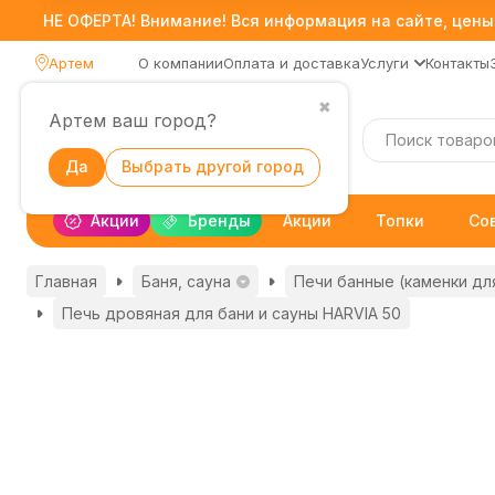
НЕ ОФЕРТА! Внимание! Вся информация на сайте, цены,
Артем
О компании
Оплата и доставка
Услуги
Контакты
✖
Артем ваш город?
Каталог
Да
Выбрать другой город
Акции
Бренды
Акции
Топки
Со
Главная
Баня, сауна
Печи банные (каменки дл
Печь дровяная для бани и сауны HARVIA 50