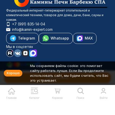
Федеральный интернет-гипермаркет отопительной и
климатический техники, товаров для дома, дачи, бани, сауны и
хамам.
+7 (991) 835-14-04
info@kamin-expert.com
Telegram
Whatsapp
MAX
Мы в соцсетях
Мы сохраняем файлы cookie: это помогает
сайту работать лучше. Если Вы продолжите
Каталог товаров
Хорошо
использовать сайт, мы будем считать, что Вас
Компания
В корзину
это устраивает.
Информация
Политика персональных данных
© 2001-2026 Камин-Эксперт ИП Понюхов В. А. ОГРНИП
326527500040181
Главная
Каталог
Корзина
Поиск
Войти