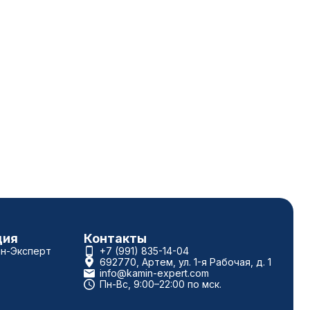
ция
Контакты
ин-Эксперт
+7 (991) 835-14-04
692770, Артем, ул. 1-я Рабочая, д. 1
info@kamin-expert.com
Пн-Вс, 9:00–22:00 по мск.