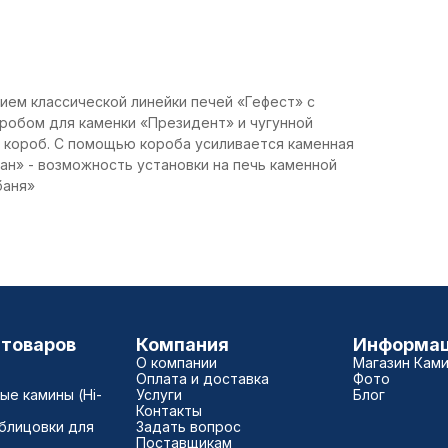
ием классической линейки печей «Гефест» с
оробом для каменки «Президент» и чугунной
а короб. С помощью короба усиливается каменная
ан» - возможность установки на печь каменной
баня»
 товаров
Компания
Информа
О компании
Магазин Кам
Оплата и доставка
Фото
е камины (Hi-
Услуги
Блог
Контакты
блицовки для
Задать вопрос
Поставщикам