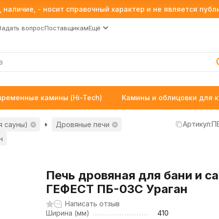
 наличие, - носит справочный характер и не является пуб
Задать вопрос
Поставщикам
Ещё
временные камины (Hi-Tech)
Камины и облицовки для 
Артикул:
П
я сауны)
Дровяные печи
н
Печь дровяная для бани и с
ГЕФЕСТ ПБ-03С Ураган
Написать отзыв
Ширина (мм)
410