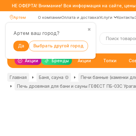
НЕ ОФЕРТА! Внимание! Вся информация на сайте, цены,
Артем
О компании
Оплата и доставка
Услуги
Контакты
✖
Артем ваш город?
Каталог
Да
Выбрать другой город
Акции
Бренды
Акции
Топки
Со
Главная
Баня, сауна
Печи банные (каменки дл
Печь дровяная для бани и сауны ГЕФЕСТ ПБ-03С Урага