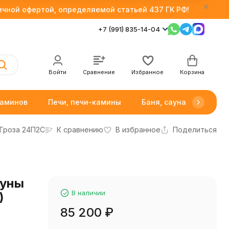
личной офертой, определяемой статьей 437 ГК РФ!
+7 (991) 835-14-04
Войти
Сравнение
Избранное
Корзина
каминов
Печи, печи-камины
Баня, сауна
Товар
Гроза 24П2С
К сравнению
В избранное
Поделиться
ауны
В наличии
)
85 200
₽