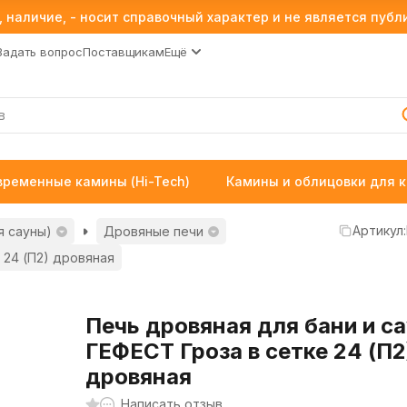
 наличие, - носит справочный характер и не является пуб
Задать вопрос
Поставщикам
Ещё
временные камины (Hi-Tech)
Камины и облицовки для 
Артикул:
я сауны)
Дровяные печи
 24 (П2) дровяная
Печь дровяная для бани и с
ГЕФЕСТ Гроза в сетке 24 (П2
дровяная
Написать отзыв