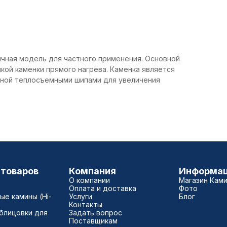
ичная модель для частного применения. Основной
кой каменки прямого нагрева. Каменка является
нной теплосъемными шипами для увеличения
 товаров
Компания
Информа
О компании
Магазин Кам
Оплата и доставка
Фото
е камины (Hi-
Услуги
Блог
Контакты
блицовки для
Задать вопрос
Поставщикам