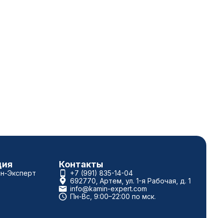
ция
Контакты
ин-Эксперт
+7 (991) 835-14-04
692770, Артем, ул. 1-я Рабочая, д. 1
info@kamin-expert.com
Пн-Вс, 9:00–22:00 по мск.