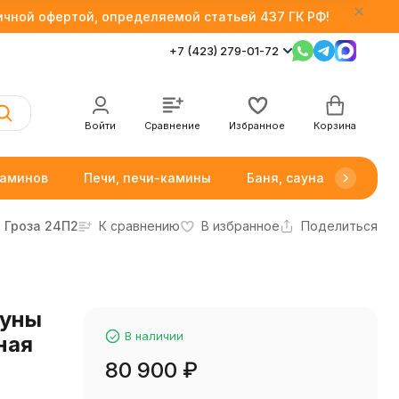
личной офертой, определяемой статьей 437 ГК РФ!
+7 (423) 279-01-72
Войти
Сравнение
Избранное
Корзина
каминов
Печи, печи-камины
Баня, сауна
Товар
Гроза 24П2
К сравнению
В избранное
Поделиться
ауны
В наличии
ная
80 900
₽