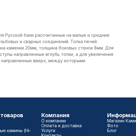
ля Русской бани рассчитанные на малые и средние
зьбовых и сварных соединений. Топка печей
ина каменки 20мм, толщина боковых стенок 8мм. Для
тупы направленные вглубь топки, а для увеличения
ы направленные вверх, между которыми
 товаров
Компания
Информа
О компании
Магазин Кам
Оплата и доставка
Фото
е камины (Hi-
Услуги
Блог
Контакты