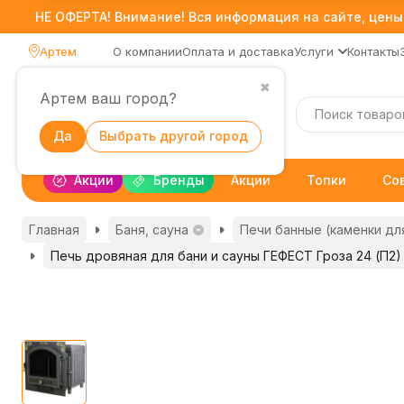
НЕ ОФЕРТА! Внимание! Вся информация на сайте, цены,
Артем
О компании
Оплата и доставка
Услуги
Контакты
✖
Артем ваш город?
Каталог
Да
Выбрать другой город
Акции
Бренды
Акции
Топки
Со
Главная
Баня, сауна
Печи банные (каменки дл
Печь дровяная для бани и сауны ГЕФЕСТ Гроза 24 (П2)