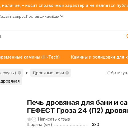
 наличие, - носит справочный характер и не является пуб
Задать вопрос
Поставщикам
Ещё
временные камины (Hi-Tech)
Камины и облицовки для 
Артикул:
я сауны)
Дровяные печи
 дровяная
Печь дровяная для бани и с
ГЕФЕСТ Гроза 24 (П2) дровя
Написать отзыв
Ширина (мм)
330