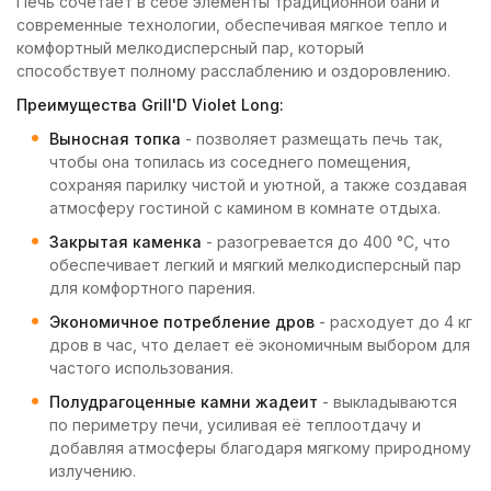
Печь сочетает в себе элементы традиционной бани и
современные технологии, обеспечивая мягкое тепло и
комфортный мелкодисперсный пар, который
способствует полному расслаблению и оздоровлению.
Преимущества Grill'D Violet Long:
Выносная топка
- позволяет размещать печь так,
чтобы она топилась из соседнего помещения,
сохраняя парилку чистой и уютной, а также создавая
атмосферу гостиной с камином в комнате отдыха.
Закрытая каменка
- разогревается до 400 °C, что
обеспечивает легкий и мягкий мелкодисперсный пар
для комфортного парения.
Экономичное потребление дров
- расходует до 4 кг
дров в час, что делает её экономичным выбором для
частого использования.
Полудрагоценные камни жадеит
- выкладываются
по периметру печи, усиливая её теплоотдачу и
добавляя атмосферы благодаря мягкому природному
излучению.