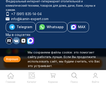
Федеральный интернет-гипермаркет отопительной и
климатический техники, товаров для дома, дачи, бани, сауны и
хамам.
+7 (991) 835-14-04
info@kamin-expert.com
Telegram
Whatsapp
MAX
Мы в соцсетях
Мы сохраняем файлы cookie: это помогает
сайту работать лучше. Если Вы продолжите
Каталог товаров
Хорошо
использовать сайт, мы будем считать, что Вас
Компания
В корзину
это устраивает.
Информация
Политика персональных данных
© 2001-2026 Камин-Эксперт ИП Понюхов В. А. ОГРНИП
326527500040181
Главная
Каталог
Корзина
Поиск
Войти