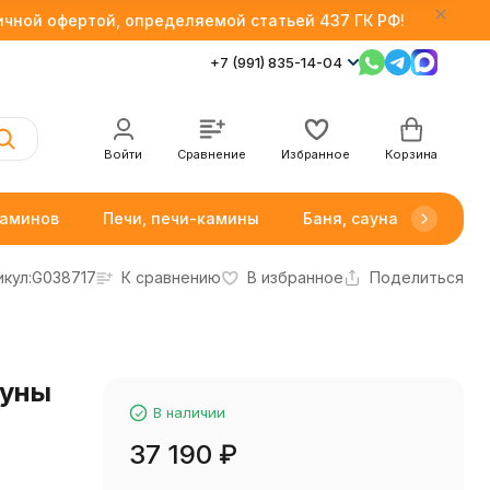
личной офертой, определяемой статьей 437 ГК РФ!
+7 (991) 835-14-04
Войти
Сравнение
Избранное
Корзина
каминов
Печи, печи-камины
Баня, сауна
Товар
кул:
G038717
К сравнению
В избранное
Поделиться
ауны
В наличии
37 190
₽