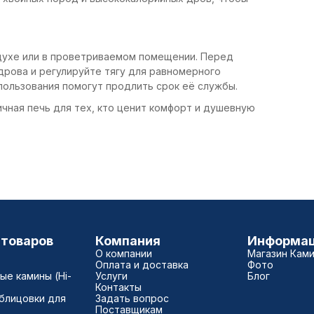
духе или в проветриваемом помещении. Перед
дрова и регулируйте тягу для равномерного
пользования помогут продлить срок её службы.
омичная печь для тех, кто ценит комфорт и душевную
 товаров
Компания
Информа
О компании
Магазин Кам
Оплата и доставка
Фото
е камины (Hi-
Услуги
Блог
Контакты
блицовки для
Задать вопрос
Поставщикам