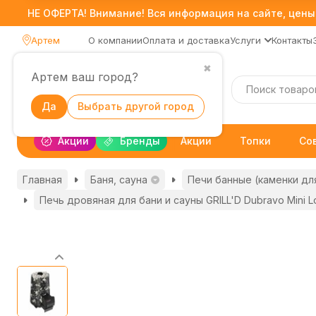
НЕ ОФЕРТА! Внимание! Вся информация на сайте, цены,
Артем
О компании
Оплата и доставка
Услуги
Контакты
✖
Артем ваш город?
Каталог
Да
Выбрать другой город
Акции
Бренды
Акции
Топки
Со
Главная
Баня, сауна
Печи банные (каменки дл
Печь дровяная для бани и сауны GRILL'D Dubravo Mini 