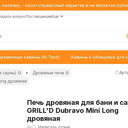
 наличие, - носит справочный характер и не является пуб
Задать вопрос
Поставщикам
Ещё
временные камины (Hi-Tech)
Камины и облицовки для 
Арти
я сауны)
Дровяные печи
Long дровяная
Печь дровяная для бани и с
GRILL'D Dubravo Mini Long
дровяная
Написать отзыв