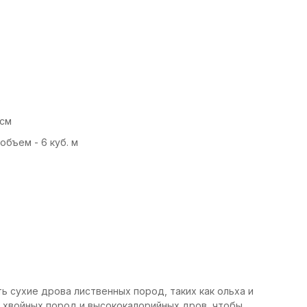
)
 см
объем - 6 куб. м
 сухие дрова лиственных пород, таких как ольха и
е хвойных пород и высококалорийных дров, чтобы