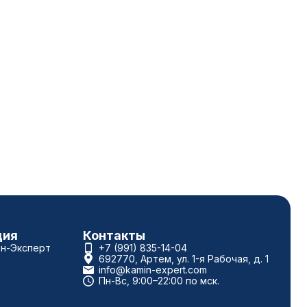
ция
Контакты
ин-Эксперт
+7 (991) 835-14-04
692770, Артем, ул. 1-я Рабочая, д. 1
info@kamin-expert.com
Пн-Вс, 9:00–22:00 по мск.