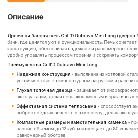
Описание
Дровяная банная печь Grill'D Dubravo Mini Long (дверца 
бани, где ценятся уют и функциональность. Печь сочетае
конструкцию, обеспечивая надежное и равномерное тепло
удобно управлять процессом горения и сохранять комфор
Преимущества Grill'D Dubravo Mini Long:
Надежная конструкция
- выполнена из котловой стал
устойчивостью к температурным нагрузкам и рассчита
Глухая топочная дверца
- защищает от инфракрасного
эксплуатации, делая печь экономичным и практичным 
Эффективная система теплосъема
- способствует эк
выброс вредных веществ в атмосферу, делая эксплуат
Компактные размеры и вместительная каменка
- пр
парные объемом до 12 куб. м и вмещает до 80 кг камн
равномерный обогрев.