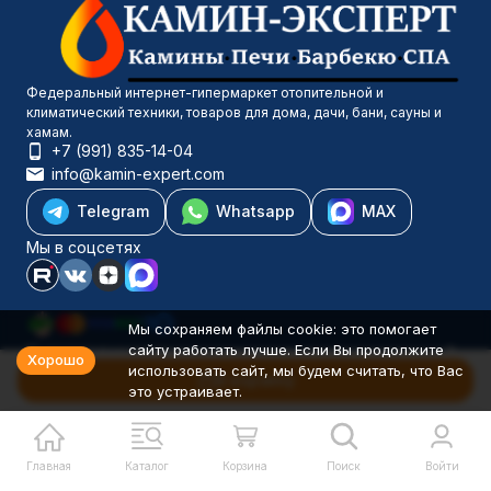
Федеральный интернет-гипермаркет отопительной и
климатический техники, товаров для дома, дачи, бани, сауны и
хамам.
+7 (991) 835-14-04
info@kamin-expert.com
Telegram
Whatsapp
MAX
Мы в соцсетях
Мы сохраняем файлы cookie: это помогает
сайту работать лучше. Если Вы продолжите
Каталог товаров
Хорошо
использовать сайт, мы будем считать, что Вас
Компания
В корзину
это устраивает.
Информация
Политика персональных данных
© 2001-2026 Камин-Эксперт ИП Понюхов В. А. ОГРНИП
326527500040181
Главная
Каталог
Корзина
Поиск
Войти