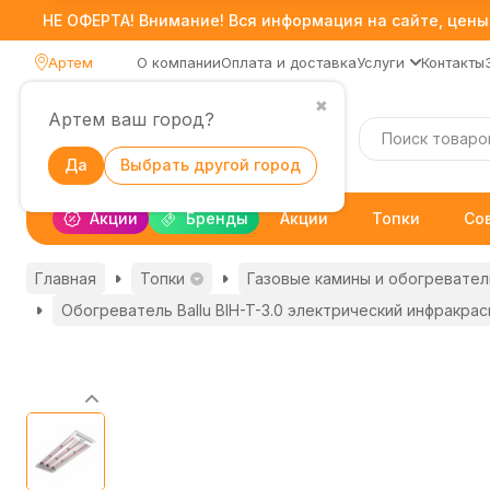
НЕ ОФЕРТА! Внимание! Вся информация на сайте, цены,
Артем
О компании
Оплата и доставка
Услуги
Контакты
✖
Артем ваш город?
Каталог
Да
Выбрать другой город
Акции
Бренды
Акции
Топки
Со
Главная
Топки
Газовые камины и обогревател
Обогреватель Ballu BIH-T-3.0 электрический инфракра