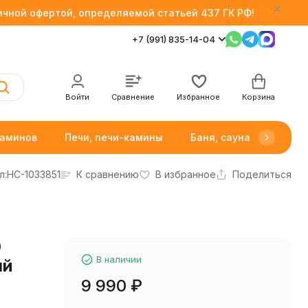
личной офертой, определяемой статьей 437 ГК РФ!
+7 (991) 835-14-04
Войти
Сравнение
Избранное
Корзина
каминов
Печи, печи-камины
Баня, сауна
Товар
л:
НС-1033851
К сравнению
В избранное
Поделиться
0
В наличии
ый
9 990
₽