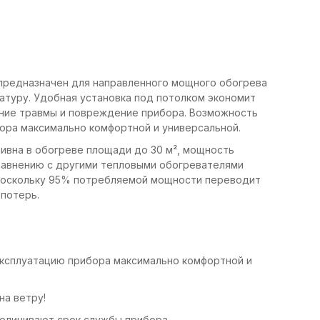
0 предназначен для направленного мощного обогрева
атуру. Удобная установка под потолком экономит
ение травмы и повреждение прибора. Возможность
бора максимально комфортной и универсальной.
тивна в обогреве площади до 30 м², мощность
сравнению с другими тепловыми обогревателями
 поскольку 95% потребляемой мощности переводит
 потерь.
эксплуатацию прибора максимально комфортной и
на ветру!
еличивают срок службы прибора.