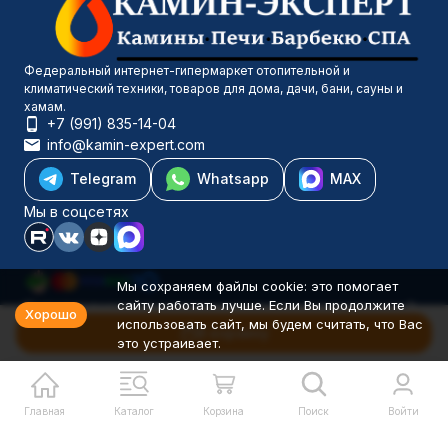
Федеральный интернет-гипермаркет отопительной и
климатический техники, товаров для дома, дачи, бани, сауны и
хамам.
+7 (991) 835-14-04
info@kamin-expert.com
Telegram
Whatsapp
MAX
Мы в соцсетях
Мы сохраняем файлы cookie: это помогает
сайту работать лучше. Если Вы продолжите
Каталог товаров
Хорошо
использовать сайт, мы будем считать, что Вас
Компания
В корзину
это устраивает.
Информация
Политика персональных данных
© 2001-2026 Камин-Эксперт ИП Понюхов В. А. ОГРНИП
326527500040181
Главная
Каталог
Корзина
Поиск
Войти