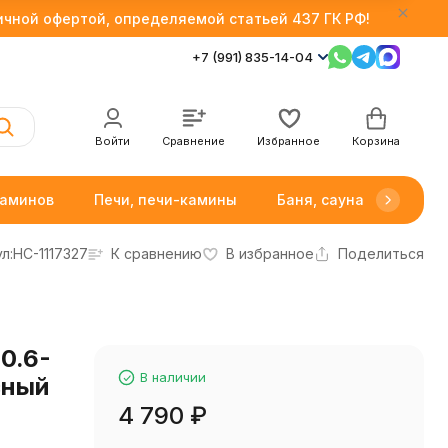
личной офертой, определяемой статьей 437 ГК РФ!
+7 (991) 835-14-04
Войти
Сравнение
Избранное
Корзина
каминов
Печи, печи-камины
Баня, сауна
Товар
л:
НС-1117327
К сравнению
В избранное
Поделиться
0.6-
В наличии
сный
4 790
₽