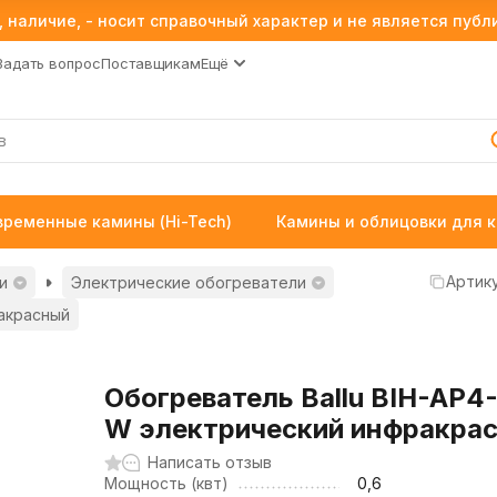
 наличие, - носит справочный характер и не является пуб
Задать вопрос
Поставщикам
Ещё
временные камины (Hi-Tech)
Камины и облицовки для 
Артику
и
Электрические обогреватели
ракрасный
Обогреватель Ballu BIH-AP4-
W электрический инфракра
Написать отзыв
Мощность (квт)
0,6