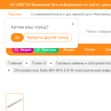
НЕ ОФЕРТА! Внимание! Вся информация на сайте, цены,
Артем
О компании
Оплата и доставка
Услуги
Контакты
✖
Артем ваш город?
Каталог
Да
Выбрать другой город
Акции
Бренды
Акции
Топки
Со
Главная
Топки
Газовые камины и обогревател
Обогреватель Ballu BIH-AP4-0.6-W электрический инф