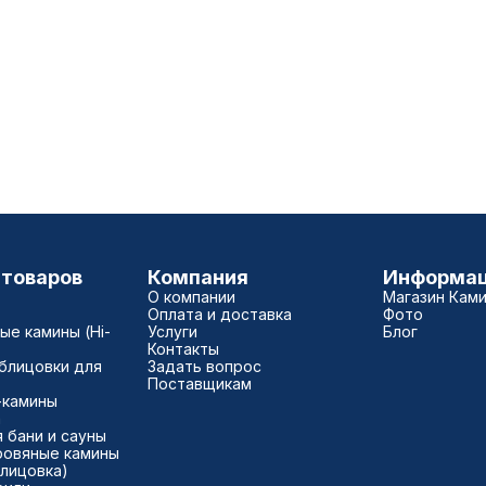
 товаров
Компания
Информа
О компании
Магазин Кам
Оплата и доставка
Фото
е камины (Hi-
Услуги
Блог
Контакты
блицовки для
Задать вопрос
Поставщикам
-камины
а
 бани и сауны
ровяные камины
блицовка)