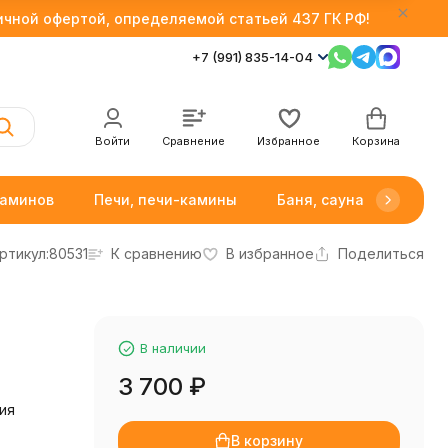
личной офертой, определяемой статьей 437 ГК РФ!
+7 (991) 835-14-04
Войти
Сравнение
Избранное
Корзина
каминов
Печи, печи-камины
Баня, сауна
Товар
ртикул:
80531
К сравнению
В избранное
Поделиться
В наличии
3 700
₽
ия
В корзину